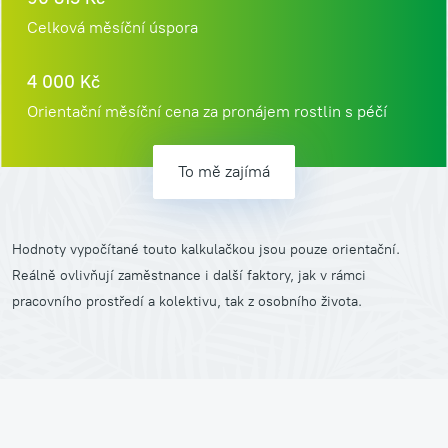
Celková měsíční úspora
4 000
Kč
Orientační měsíční cena za pronájem rostlin s péčí
To mě zajímá
Hodnoty vypočítané touto kalkulačkou jsou pouze orientační.
Reálně ovlivňují zaměstnance i další faktory, jak v rámci
pracovního prostředí a kolektivu, tak z osobního života.