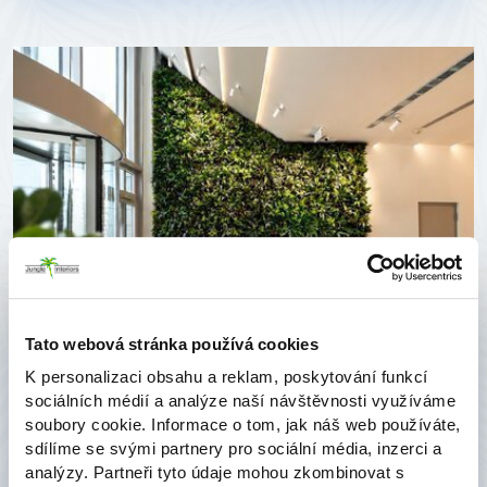
Tato webová stránka používá cookies
Zelená stěna, která udává první dojem při vstupu
K personalizaci obsahu a reklam, poskytování funkcí
do NN Pojišťovny
sociálních médií a analýze naší návštěvnosti využíváme
soubory cookie. Informace o tom, jak náš web používáte,
První dojem vzniká během několika sekund. V
sdílíme se svými partnery pro sociální média, inzerci a
analýzy. Partneři tyto údaje mohou zkombinovat s
moderních kancelářských budovách proto recepce