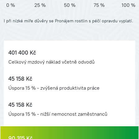
0 %
25 %
50 %
75 %
100 %
I při nízké míře důvěry se Pronájem rostlin s péčí opravdu vyplatí.
401 400
Kč
Celkový mzdový náklad včetně odvodů
45 158
Kč
Úspora 15 % - zvýšená produktivita práce
45 158
Kč
Úspora 15 % - nižší nemocnost zaměstnanců
90 315
Kč