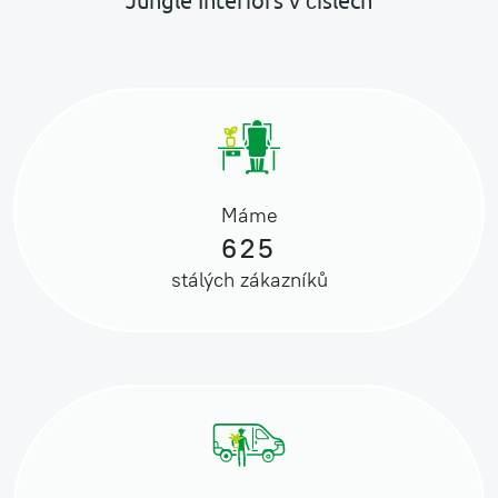
Jungle Interiors v číslech
Máme
625
stálých zákazníků