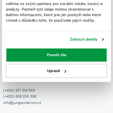
sdílíme se svými partnery pro sociální média, inzerci a
analýzy. Partneři tyto údaje mohou zkombinovat s
dalšími informacemi, které jste jim poskytli nebo které
získali v důsledku toho, že používáte jejich služby.
JUNGLE INTERIORS, s.r.o.
Zobrazit detaily
Showroom a zasílací adresa:
Povolit vše
Údolní 212/1
147 00, Praha 4
Česká Republika
Upravit
Po–Pá: 8–16 h
(+420) 257 314 500
(+420) 608 200 336
info@jungleinteriors.cz