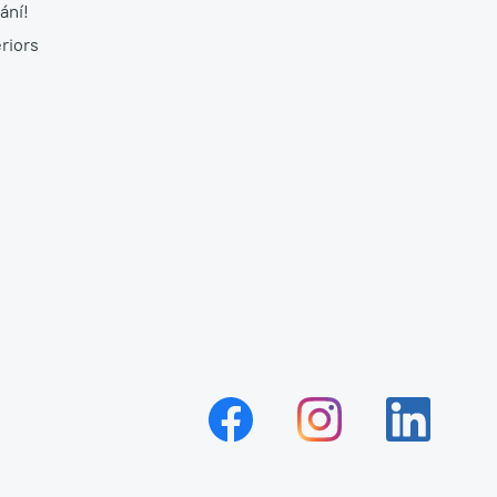
ání!
riors
Neobyčejná čistička vzduchu NAAVA
Jednorázový pronájem na eventy
Návrhy, realizace a údržba teras