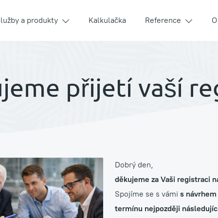
lužby a produkty
Kalkulačka
Reference
O
jeme přijetí vaší re
í
Dobrý den,
děkujeme za Vaši registraci 
Spojíme se s vámi
s návrhem 
ouse
termínu nejpozději následujíc