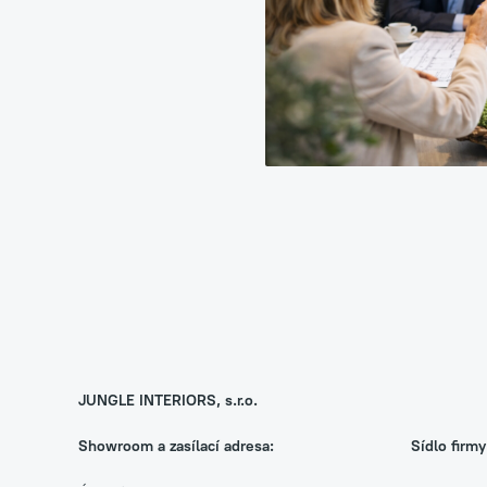
Zelené fasády
Mechové stěny a obra
Revitalizace stávajícíc
JUNGLE INTERIORS, s.r.o.
Showroom a zasílací adresa:
Sídlo firmy