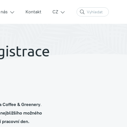
 nás
Kontakt
CZ
gistrace
Zelené stěny a sloupy
Prodej rostlin a květináčů
na Coffee & Greenery
.
nejbližšího možného
Péče a údržba stávajících rostlin
í pracovní den.