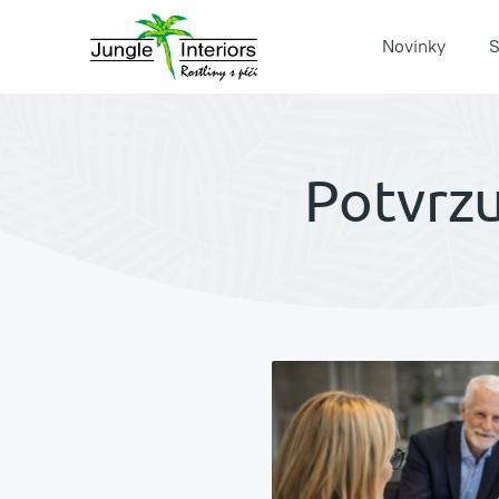
Novinky
S
Potvrzu
Pronájem rostlin s péč
Jungle Raketa
Zelená atria Jungle H