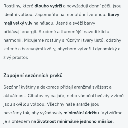
Rostliny, které
dlouho vydrží
a nevyžadují denní péči, jsou
ideální volbou.
Zapomeňte na monotónní zelenou.
Barvy
mají velký vliv
na náladu. Jasné a svěží barvy
přidávají energii. Studené a tlumenější navodí klid a
harmonii. Mixujeme rostliny s různými tvary listů, odstíny
zelené a barevnými květy, abychom vytvořili dynamický a
živý prostor.
Zapojení sezónních prvků
Sezónní květiny a dekorace přidají aranžmá svěžest a
aktuálnost. Cibuloviny na jaře, nebo vánoční hvězdy v zimě
jsou skvělou volbou. Všechny naše aranže jsou
navrženy tak, aby vyžadovaly
minimální údržbu
. Vytváříme
je s ohledem na
životnost minimálně jednoho měsíce
.