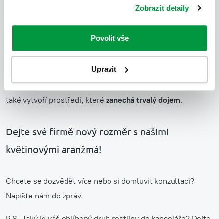
včetně interiérového designu. Naše aranžmá jsou
Zobrazit detaily
ekologická a šetrná k životnímu prostředí.
Rostliny, které v
aranži vydrží déle jak měsíc, recyklujeme. Umělé květy a
Povolit vše
dekorace často doplňují živé zelené rostliny a dají se
používat opakovaně.
Upravit
Nejen že naše
květinová aranžmá
zkrášlí vaše recepce
, ale
také vytvoří prostředí, které
zanechá trvalý dojem
.
Dejte své firmě nový rozměr s našimi
květinovými aranžmá!
Chcete se dozvědět více nebo si domluvit konzultaci?
Napište nám do zpráv.
P.S. Jaký je váš oblíbený druh rostliny do kanceláře? Dejte