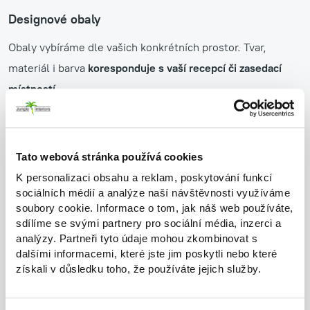
Designové obaly
Obaly vybíráme dle vašich konkrétních prostor. Tvar,
materiál i barva
koresponduje s vaší recepcí či zasedací
místností.
Zdraví a pohoda
Tato webová stránka používá cookies
Stejně tak jako stálozelené, tak i kvetoucí živé rostliny
K personalizaci obsahu a reklam, poskytování funkcí
zlepšují kvalitu vzduchu a
přispívají k celkovému pocitu
sociálních médií a analýze naší návštěvnosti využíváme
pohody
v pracovním prostředí. Vaši zaměstnanci i
soubory cookie. Informace o tom, jak náš web používáte,
návštěvníci se budou cítit lépe.
sdílíme se svými partnery pro sociální média, inzerci a
analýzy. Partneři tyto údaje mohou zkombinovat s
dalšími informacemi, které jste jim poskytli nebo které
Ekologický dopad
získali v důsledku toho, že používáte jejich služby.
Udržitelnost
je klíčovou hnací silou v mnoha odvětvích,