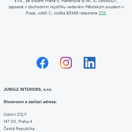
s.r.o., se sídlem Praha 5, Mahenova 9/181, IČ 26454327,
zapsané v obchodním rejstříku vedeném Městským soudem v
Praze, oddíl C, vložka 83348 naleznete
ZDE
JUNGLE INTERIORS, s.r.o.
Showroom a zasílací adresa:
Údolní 212/1
147 00, Praha 4
Česká Republika