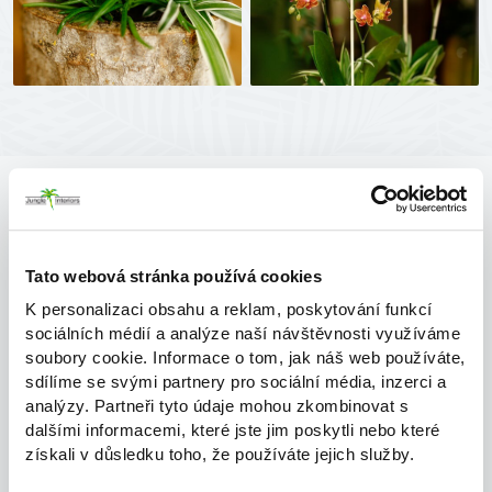
Kontaktní formulář
Tato webová stránka používá cookies
K personalizaci obsahu a reklam, poskytování funkcí
Máte zájem o konkrétní produkt nebo službu?
sociálních médií a analýze naší návštěvnosti využíváme
soubory cookie. Informace o tom, jak náš web používáte,
Máte zájem o konkrétní produkt nebo službu?
sdílíme se svými partnery pro sociální média, inzerci a
analýzy. Partneři tyto údaje mohou zkombinovat s
dalšími informacemi, které jste jim poskytli nebo které
Jméno
získali v důsledku toho, že používáte jejich služby.