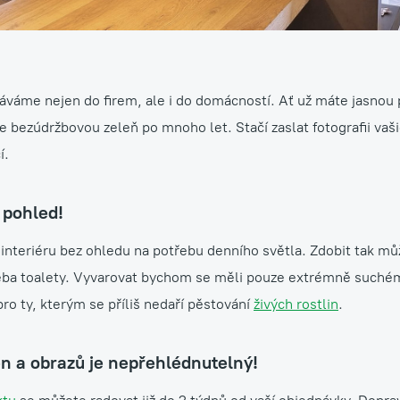
váme nejen do firem, ale i do domácností. Ať už máte jasnou
te bezúdržbovou zeleň po mnoho let. Stačí zaslat fotografii va
í.
 pohled!
interiéru bez ohledu na potřebu denního světla. Zdobit tak mů
i třeba toalety. Vyvarovat bychom se měli pouze extrémně suc
pro ty, kterým se příliš nedaří pěstování
živých rostlin
.
 a obrazů je nepřehlédnutelný!