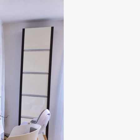
Neobyčejná čistička vzduchu NAAVA
Jednorázový pronájem na eventy
Návrhy, realizace a údržba teras
Aranžmá, floristika, dekorace