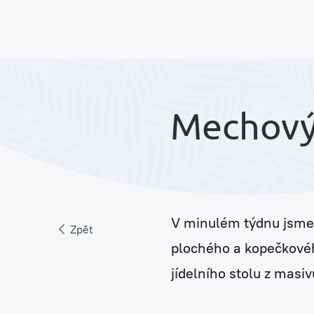
Pronájem rostlin s péč
Mechový
Jungle Raketa
V minulém týdnu jsme 
Zelená atria Jungle H
Zpět
plochého a kopečkové
jídelního stolu z masiv