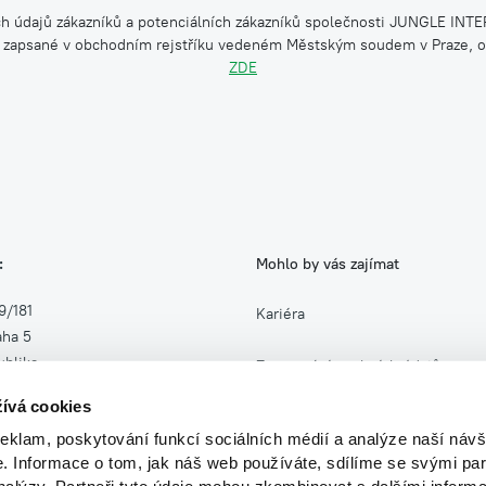
h údajů zákazníků a potenciálních zákazníků společnosti JUNGLE INTERI
 zapsané v obchodním rejstříku vedeném Městským soudem v Praze, od
ZDE
:
Mohlo by vás zajímat
9/181
Kariéra
aha 5
blika
Zpracování osobních údajů
ívá cookies
27
Zasílání obchodních sdělení
reklam, poskytování funkcí sociálních médií a analýze naší návš
454327
 Informace o tom, jak náš web používáte, sdílíme se svými par