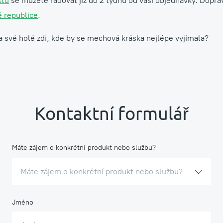
ktu
se můžete radovat již do 2 týdnů od vaší objednávky. Dopr
 republice
.
a své holé zdi, kde by se mechová kráska nejlépe vyjímala?
Kontaktní formulář
Máte zájem o konkrétní produkt nebo službu?
Máte zájem o konkrétní produkt nebo službu?
Jméno