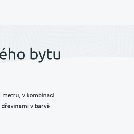
Zelené stěny a sloupy
ého bytu
Prodej rostlin a květináčů
4 metru, v kombinaci
Péče a údržba stávajících rostlin
 dřevinami v barvě