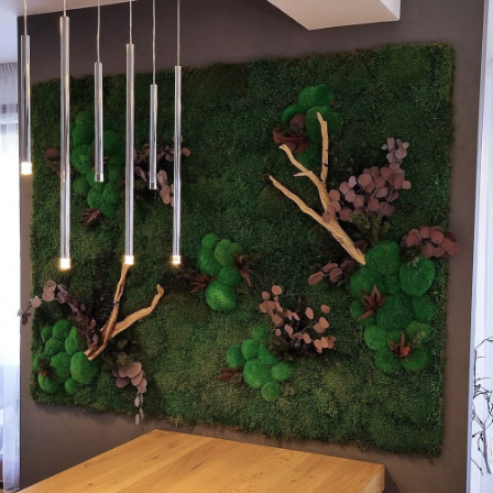
zy
h rostlin
ržba exteriérů