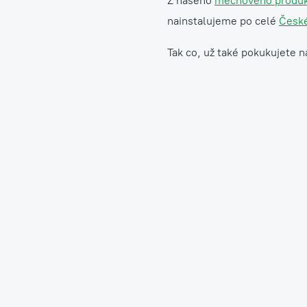
Z našeho
mechového produ
nainstalujeme po celé
České
Tak co, už také pokukujete n