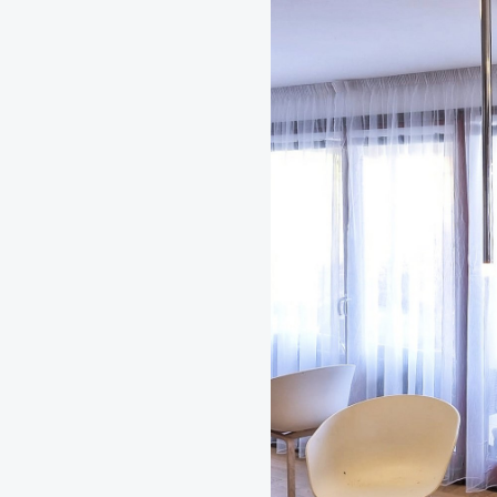
Zelené fasády
Mechové stěny a obra
Revitalizace stávajícíc
Návrhy, realizace a úd