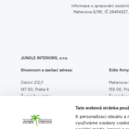
Informace o zpracování osobníc
Mahenova 9/181, IČ 26454327,
JUNGLE INTERIORS, s.r.o.
Showroom a zasílací adresa:
Sídlo firmy
Údolní 212/1
Mahenova 
147 00, Praha 4
150 00, Pr
Česká Republika
Česká Repu
Tato webová stránka použ
Po–Pá: 8–16 h
IČ: 264543
K personalizaci obsahu a 
DIČ: CZ26
(+420) 257 314 500
využíváme soubory cookie.