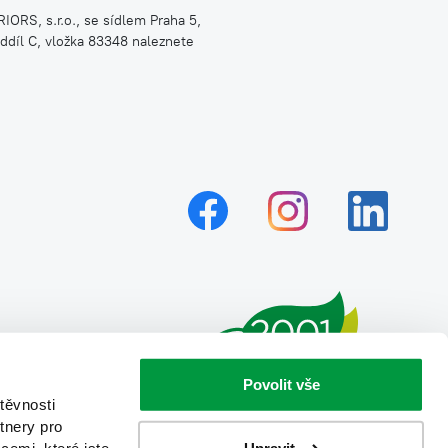
ORS, s.r.o., se sídlem Praha 5,
díl C, vložka 83348 naleznete
Povolit vše
těvnosti
tnery pro
Upravit