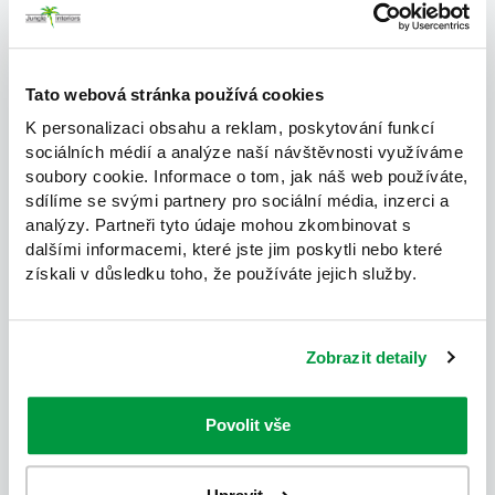
Máte zájem o konkrétní produkt nebo službu?
Jméno
Tato webová stránka používá cookies
K personalizaci obsahu a reklam, poskytování funkcí
sociálních médií a analýze naší návštěvnosti využíváme
soubory cookie. Informace o tom, jak náš web používáte,
sdílíme se svými partnery pro sociální média, inzerci a
Příjmení
analýzy. Partneři tyto údaje mohou zkombinovat s
dalšími informacemi, které jste jim poskytli nebo které
získali v důsledku toho, že používáte jejich služby.
Název firmy
Zobrazit detaily
Povolit vše
E-mail