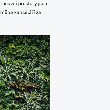
racovní prostory jsou
roměna kanceláří za
Neobyčejná čistička vzduchu NAAVA
Jednorázový pronájem na eventy
Návrhy, realizace a údržba teras