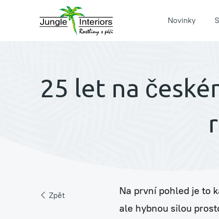
Novinky
S
25 let na české
Pronájem rostlin s péč
Jungle Raketa
Na první pohled je to 
Zpět
Zelená atria Jungle H
ale hybnou silou prosto