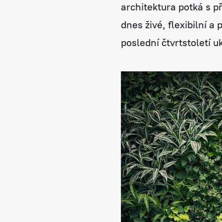
architektura potká s p
dnes živé, flexibilní 
poslední čtvrtstoletí u
Zelené fasády
Mechové stěny a obra
Revitalizace stávajícíc