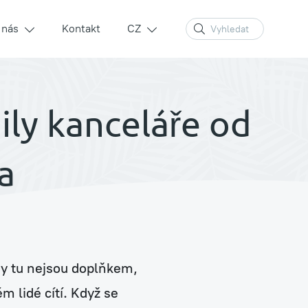
 nás
Kontakt
CZ
ily kanceláře od
Zelené stěny a sloupy
a
Prodej rostlin a květináčů
iny tu nejsou doplňkem,
Péče a údržba stávajících rostlin
m lidé cítí. Když se