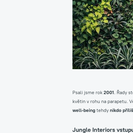
Návrhy, realizace a úd
Psali jsme rok
2001
. Řady s
květin v rohu na parapetu. 
well-being
tehdy
nikdo příli
Jungle Interiors vstupu