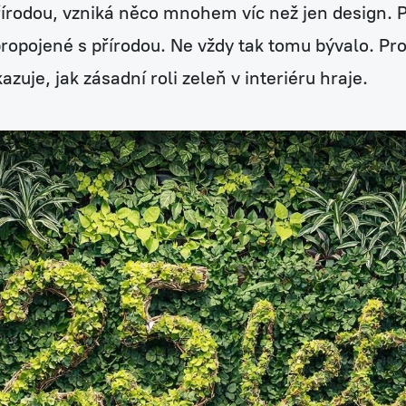
řírodou, vzniká něco mnohem víc než jen design. P
a propojené s přírodou. Ne vždy tak tomu bývalo. P
kazuje, jak zásadní roli zeleň v interiéru hraje.
zy
h rostlin