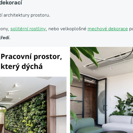
 dekorací
í architektury prostoru.
hony,
solitérní rostliny
, nebo velkoplošné
mechové dekorace
po
tředí
.