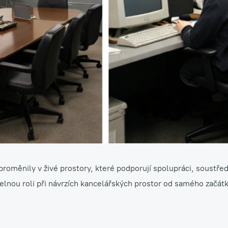
roměnily v živé prostory, které podporují spolupráci, soustřed
lnou roli při návrzích kancelářských prostor od samého začátku