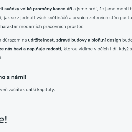
li svědky velké proměny kanceláří
a jsme hrdí, že jsme mohli b
i, jak se z jednotlivých květináčů a prvních zelených stěn pos
charakter moderních pracovních prostor.
m důrazem na
udržitelnost, zdravé budovy a biofilní design
bude
e nás baví a naplňuje radostí
, kterou vidíme v očích lidí, když 
í.
ho s námi!
oveň začátek další kapitoly.
e!