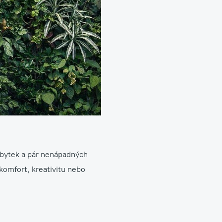
Aranžmá, floristika, dekorace
nábytek a pár nenápadných
 komfort, kreativitu nebo