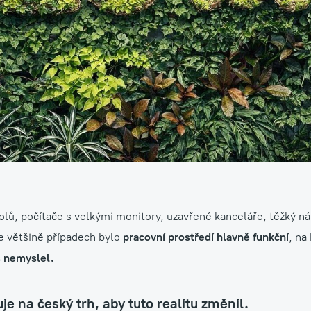
ržba exteriérů
tolů, počítače s velkými monitory, uzavřené kanceláře, těžký 
Ve většině případech bylo
pracovní prostředí hlavně funkční
, na
š nemyslel.
je na český trh, aby tuto realitu změnil.