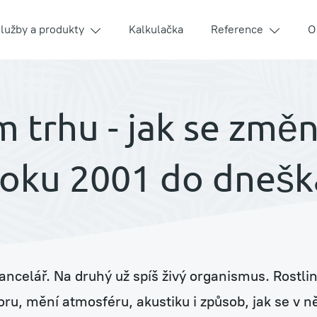
lužby a produkty
Kalkulačka
Reference
O
m trhu - jak se změn
í
roku 2001 do dnešk
kancelář. Na druhý už spíš živý organismus. Rostl
ouse
ru, mění atmosféru, akustiku i způsob, jak se v ně