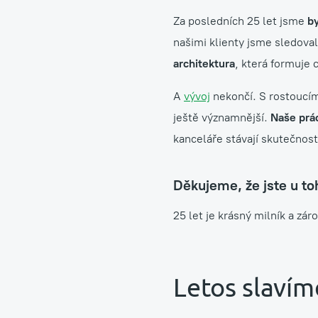
Za posledních 25 let jsme
by
našimi klienty jsme sledoval
architektura
, která formuje 
A
vývoj
nekončí. S rostoucí
ještě významnější.
Naše prác
kanceláře stávají skutečnost
Děkujeme, že jste u to
25 let je krásný milník a zár
Letos slavím