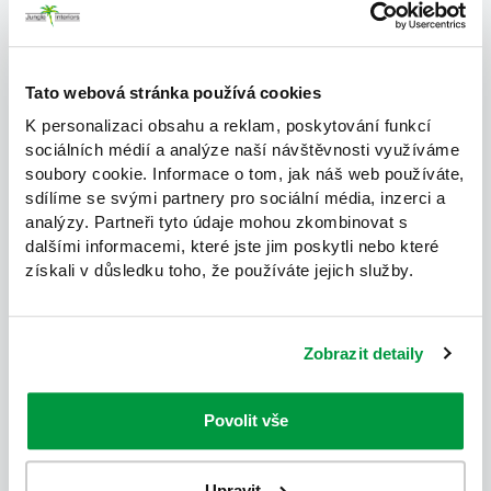
Kluci a holky, kteří
pro
zeleň
dýchají.
Mnohdy jejich práce
není úplně komfortní, kancelářské prostory jsou ještě
Tato webová stránka používá cookies
nedodělané, místa pro usazení rostlin ve výškách, exteriér
K personalizaci obsahu a reklam, poskytování funkcí
si počasí nevybírá ... Přesto všechno vždy
práci odvedou s
sociálních médií a analýze naší návštěvnosti využíváme
maximálním nasazením, k vaší plné spokojenosti.
soubory cookie. Informace o tom, jak náš web používáte,
sdílíme se svými partnery pro sociální média, inzerci a
analýzy. Partneři tyto údaje mohou zkombinovat s
Moc si jejich práce i profesních znalostí vážíme!
dalšími informacemi, které jste jim poskytli nebo které
získali v důsledku toho, že používáte jejich služby.
Zobrazit detaily
Povolit vše
Upravit