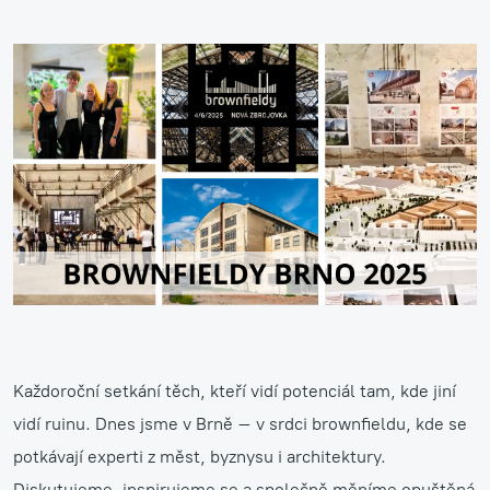
Každoroční setkání těch, kteří vidí potenciál tam, kde jiní
vidí ruinu. Dnes jsme v Brně – v srdci brownfieldu, kde se
potkávají experti z měst, byznysu i architektury.
Diskutujeme, inspirujeme se a společně měníme opuštěná