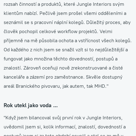
rozsah činností a produktů, které Jungle Interiors svým
klientům nabízí. Pečlivě jsem prošel všemi odděleními a
seznámil se s pracovní náplní kolegů. Důležitý proces, aby
člověk pochopil celkové workflow projektů. Velmi
příjemně na mě působila ochota a vstřícnost všech kolegů.
Od každého z nich jsem se snažil vzít si to nejdůležitější a
fungovat jako množina těchto dovedností, postupů a
znalostí. Zároveň oceňuji nově zrekonstruované a čisté
kanceláře a zázemí pro zaměstnance. Skvěle dostupný
areál Branického pivovaru, jak autem, tak MHD."
Rok utekl jako voda ...
"Když jsem bilancoval svůj první rok v Jungle Interiors,
uvědomil jsem si, kolik informací, znalostí, dovedností a
postupů jsem si za toto období osvojil a stal se ze mě v