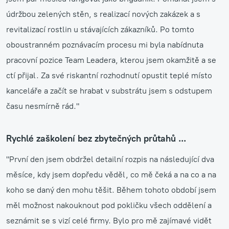
údržbou zelených stěn, s realizací nových zakázek a s
revitalizací rostlin u stávajících zákazníků. Po tomto
oboustranném poznávacím procesu mi byla nabídnuta
pracovní pozice Team Leadera, kterou jsem okamžitě a se
ctí přijal. Za své riskantní rozhodnutí opustit teplé místo
kanceláře a začít se hrabat v substrátu jsem s odstupem
času nesmírně rád."
Rychlé zaškolení bez zbytečných průtahů ...
"První den jsem obdržel detailní rozpis na následující dva
měsíce, kdy jsem dopředu věděl, co mě čeká a na co a na
koho se daný den mohu těšit. Během tohoto období jsem
měl možnost nakouknout pod pokličku všech oddělení a
seznámit se s vizí celé firmy. Bylo pro mě zajímavé vidět