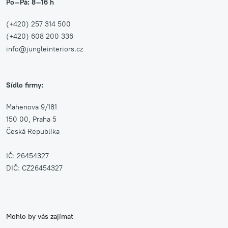
Po–Pá: 8–16 h
(+420) 257 314 500
(+420) 608 200 336
info@jungleinteriors.cz
Sídlo firmy:
Mahenova 9/181
150 00, Praha 5
Česká Republika
IČ: 26454327
DIČ: CZ26454327
Mohlo by vás zajímat