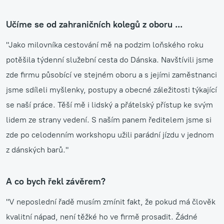
Učíme se od zahraničních kolegů z oboru ...
"Jako milovníka cestování mě na podzim loňského roku
potěšila týdenní služební cesta do Dánska. Navštívili jsme
zde firmu působící ve stejném oboru a s jejími zaměstnanci
jsme sdíleli myšlenky, postupy a obecné záležitosti týkající
se naší práce. Těší mě i lidský a přátelský přístup ke svým
lidem ze strany vedení. S naším panem ředitelem jsme si
zde po celodenním workshopu užili parádní jízdu v jednom
z dánských barů."
A co bych řekl závěrem?
"V neposlední řadě musím zmínit fakt, že pokud má člověk
kvalitní nápad, není těžké ho ve firmě prosadit. Žádné