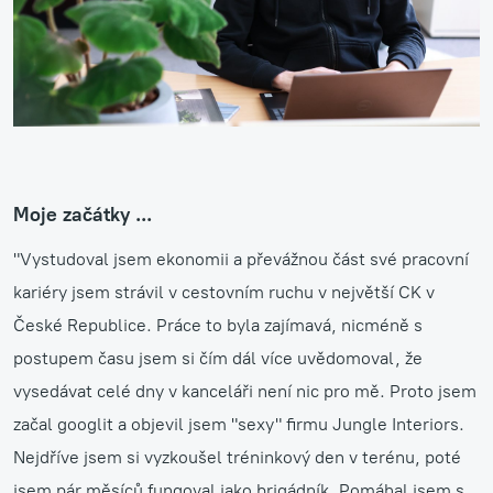
Moje začátky ...
"Vystudoval jsem ekonomii a převážnou část své pracovní
kariéry jsem strávil v cestovním ruchu v největší CK v
České Republice. Práce to byla zajímavá, nicméně s
postupem času jsem si čím dál více uvědomoval, že
vysedávat celé dny v kanceláři není nic pro mě. Proto jsem
začal googlit a objevil jsem "sexy" firmu Jungle Interiors.
Nejdříve jsem si vyzkoušel tréninkový den v terénu, poté
jsem pár měsíců fungoval jako brigádník. Pomáhal jsem s