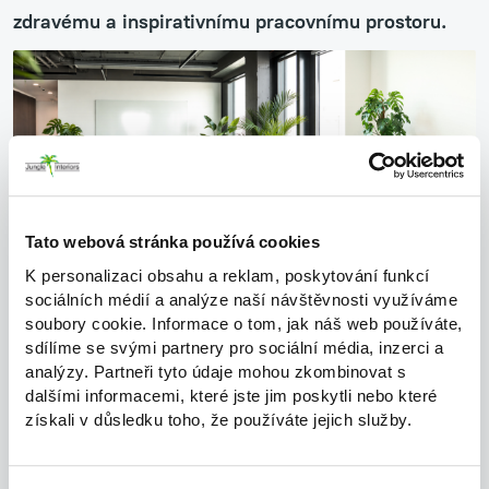
zdravému a inspirativnímu pracovnímu prostoru.
Tato webová stránka používá cookies
K personalizaci obsahu a reklam, poskytování funkcí
Pokud právě chystáte projekt
, kde chcete vytvořit prostor
sociálních médií a analýze naší návštěvnosti využíváme
soubory cookie. Informace o tom, jak náš web používáte,
s charakterem a hodnotou, napište nám hned! Rádi se
sdílíme se svými partnery pro sociální média, inzerci a
potkáme a
ukážeme vám, co interiérová zeleň dokáže
analýzy. Partneři tyto údaje mohou zkombinovat s
udělat pro váš konkrétní záměr.
dalšími informacemi, které jste jim poskytli nebo které
získali v důsledku toho, že používáte jejich služby.
Zaujal vás tento pohled na
zeleň jako součást hodnoty
budovy
, budeme rádi, když příspěvek přepošlete dál.