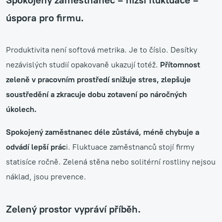
Spokojený zaměstnanec = nižší fluktuace =
úspora pro firmu.
Produktivita není softová metrika. Je to číslo. Desítky
nezávislých studií opakovaně ukazují totéž.
Přítomnost
zeleně v pracovním prostředí snižuje stres, zlepšuje
soustředění a zkracuje dobu zotavení po náročných
úkolech.
Spokojený zaměstnanec déle zůstává, méně chybuje a
odvádí lepší prác
i. Fluktuace zaměstnanců stojí firmy
statisíce ročně. Zelená stěna nebo solitérní rostliny nejsou
náklad, jsou prevence.
Zelený prostor vypráví příběh.