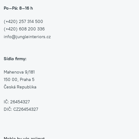
Po–Pá: 8–16 h
(+420) 257 314 500
(+420) 608 200 336
info@jungleinteriors.cz
Sídlo firmy:
Mahenova 9/181
150 00, Praha 5
Česká Republika
IČ: 26454327
DIČ: CZ26454327
Mohlo by vás zajímat