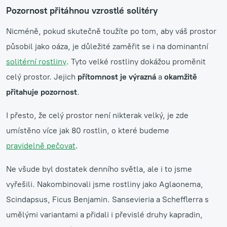
Pozornost přitáhnou vzrostlé solitéry
Nicméně, pokud skutečně toužíte po tom, aby váš prostor
působil jako oáza, je důležité zaměřit se i na dominantní
solitérní rostliny
. Tyto velké rostliny dokážou proměnit
celý prostor. Jejich
přítomnost je výrazná
a
okamžitě
přitahuje pozornost
.
I přesto, že celý prostor není nikterak velký, je zde
umístěno více jak 80 rostlin, o které budeme
pravidelně pečovat
.
Ne všude byl dostatek denního světla, ale i to jsme
vyřešili. Nakombinovali jsme rostliny jako Aglaonema,
Scindapsus, Ficus Benjamin. Sansevieria a Schefflerra s
umělými variantami a přidali i převislé druhy kapradin,