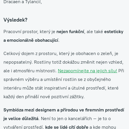
Dracaen a Tylancií,
Výsledek?
Pracovní prostor, který je
nejen funkční
, ale také
esteticky
a emocionálně obohacující
.
Celkový dojem z prostoru, který je obohacen o zeleň, je
nepopsatelný. Rostliny totiž dokážou změnit nejen vzhled,
ale i atmosféru místnosti.
Nezapomínejte na jejich sílu!
Při
správném výběru a umístění rostlin se z obyčejného
interiéru může stát inspirativní a útulné prostředí, které
každý den přináší nové pozitivní zážitky.
Symbióza mezi designem a přírodou ve firemním prostředí
je velice důležitá
. Není to jen o kancelářích – je to o
vytváření prostředí,
kde se lidé cítí dobře
a kde mohou