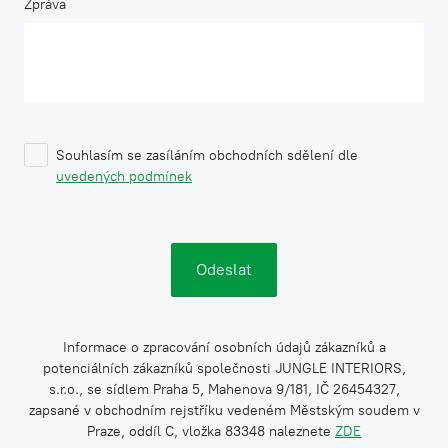
Zpráva
Souhlasím se zasíláním obchodních sdělení dle
uvedených podmínek
Informace o zpracování osobních údajů zákazníků a
potenciálních zákazníků společnosti JUNGLE INTERIORS,
s.r.o., se sídlem Praha 5, Mahenova 9/181, IČ 26454327,
zapsané v obchodním rejstříku vedeném Městským soudem v
Praze, oddíl C, vložka 83348 naleznete
ZDE