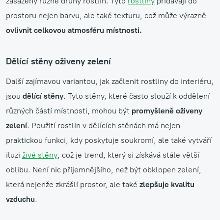
zasázeny různé druhy rostlin. Tyto
rostliny
přidávají do
prostoru nejen barvu, ale také texturu, což může výrazně
ovlivnit celkovou atmosféru místnosti.
Dělící stěny oživeny zelení
Další zajímavou variantou, jak začlenit rostliny do interiéru,
jsou
dělící stěny
. Tyto stěny, které často slouží k oddělení
různých částí místnosti, mohou být
promyšleně oživeny
zelení
. Použití rostlin v dělících stěnách má nejen
praktickou funkci, kdy poskytuje soukromí, ale také vytváří
iluzi
živé stěny
, což je trend, který si získává stále větší
oblibu. Není nic příjemnějšího, než být obklopen zelení,
která nejenže zkrášlí prostor, ale také
zlepšuje kvalitu
vzduchu
.