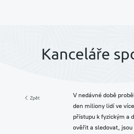
Pronájem rostlin s péč
Kanceláře sp
Jungle Raketa
V nedávné době proběhl
Zelená atria Jungle H
Zpět
den miliony lidí ve ví
přístupu k fyzickým a d
ověřit a sledovat, jso