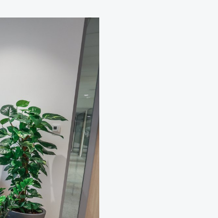
Neobyčejná čistička vzduchu NAAVA
Jednorázový pronájem na eventy
Návrhy, realizace a údržba teras
Aranžmá, floristika, dekorace