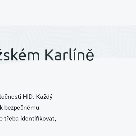
Zelené stěny a sloupy
žském Karlíně
Prodej rostlin a květináčů
lečnosti HID. Každý
Péče a údržba stávajících rostlin
by k bezpečnému
e třeba identifikovat,