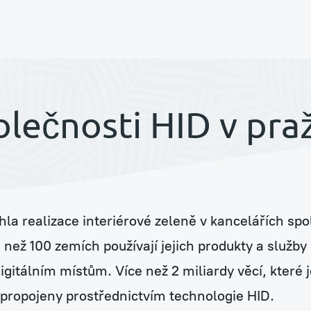
í
olečnosti HID v pra
a realizace interiérové zeleně v kancelářích spo
ouse
ce než 100 zemích používají jejich produkty a služ
igitálním místům. Více než 2 miliardy věcí, které j
u propojeny prostřednictvím technologie HID.