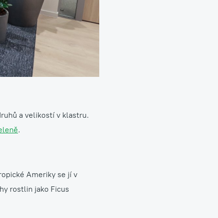
uhů a velikostí v klastru.
zeleně
.
ropické Ameriky se jí v
y rostlin jako Ficus