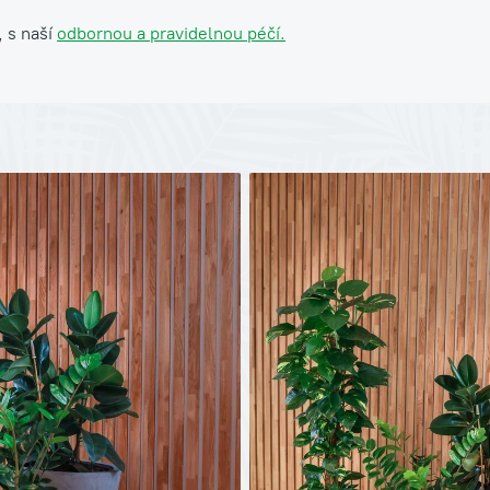
, s naší
odbornou a pravidelnou péčí.