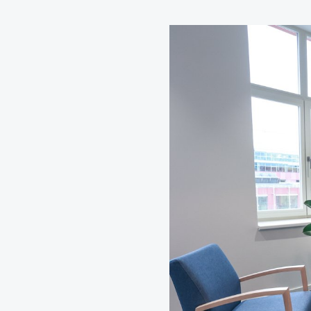
Zelené fasády
Mechové stěny a obra
Revitalizace stávajícíc
Návrhy, realizace a úd