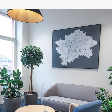
zy
h rostlin
ržba exteriérů