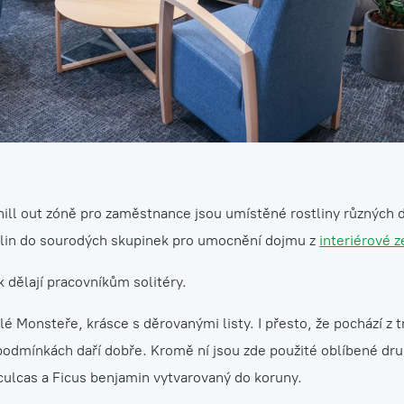
ill out zóně pro zaměstnance jsou umístěné rostliny různých dr
tlin do sourodých skupinek pro umocnění dojmu z
interiérové 
 dělají pracovníkům solitéry.
lé Monsteře, krásce s děrovanými listy. I přesto, že pochází z t
odmínkách daří dobře. Kromě ní jsou zde použité oblíbené druh
culcas a Ficus benjamin vytvarovaný do koruny.