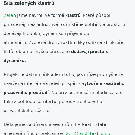
Síla zelených klastrů
Zeleň
jsme navrhli ve
formě klastrů
, které působí
přirozeněji než jednotlivě rozmístěné solitéry a prostoru
dodávají hloubku, dynamiku i příjemnou
atmosféru. Zvolené druhy rostlin díky odlišné struktuře
listů, objemu i výšce přirozeně
dodávají prostoru
dynamiku.
Projekt je dalším příkladem toho, jak může promyšleně
navržená interiérová zeleň přispět k
vytvoření kvalitního
pracovního prostředí
. Nejen z estetického hlediska, ale
také z pohledu komfortu, pohody a celkového
uživatelského zážitku.
Děkujeme za důvěru investorům EP Real Estate
a generálnímu projektantovi
S.H.S architekti s.r.o.