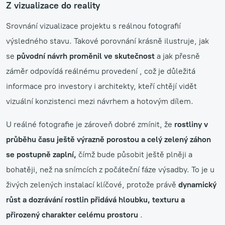
Z vizualizace do reality
Srovnání vizualizace projektu s reálnou fotografií
výsledného stavu. Takové porovnání krásně ilustruje, jak
se
původní návrh proměnil ve skutečnost
a jak přesně
záměr odpovídá reálnému provedení , což je důležitá
informace pro investory i architekty, kteří chtějí vidět
vizuální konzistenci mezi návrhem a hotovým dílem.
U reálné fotografie je zároveň dobré zmínit, že
rostliny v
průběhu času ještě výrazně porostou a celý zelený záhon
se postupně zaplní,
čímž bude působit ještě plněji a
bohatěji, než na snímcích z počáteční fáze výsadby. To je u
živých zelených instalací klíčové, protože právě
dynamický
růst a dozrávání rostlin přidává hloubku, texturu a
přirozený charakter celému prostoru
.