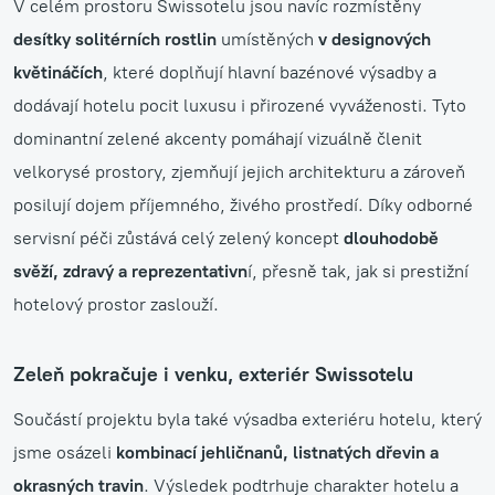
V celém prostoru Swissotelu jsou navíc rozmístěny
desítky solitérních rostlin
umístěných
v designových
květináčích
, které doplňují hlavní bazénové výsadby a
dodávají hotelu pocit luxusu i přirozené vyváženosti. Tyto
dominantní zelené akcenty pomáhají vizuálně členit
velkorysé prostory, zjemňují jejich architekturu a zároveň
posilují dojem příjemného, živého prostředí. Díky odborné
servisní péči zůstává celý zelený koncept
dlouhodobě
svěží, zdravý a reprezentativn
í, přesně tak, jak si prestižní
hotelový prostor zaslouží.
Zeleň pokračuje i venku, exteriér Swissotelu
Součástí projektu byla také výsadba exteriéru hotelu, který
jsme osázeli
kombinací jehličnanů, listnatých dřevin a
okrasných travin
. Výsledek podtrhuje charakter hotelu a