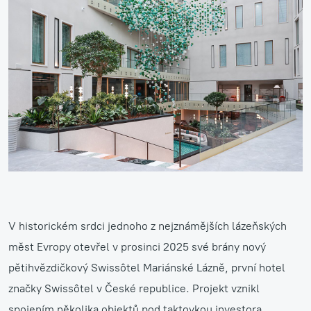
V historickém srdci jednoho z nejznámějších lázeňských
měst Evropy otevřel v prosinci 2025 své brány nový
pětihvězdičkový Swissôtel Mariánské Lázně, první hotel
značky Swissôtel v České republice. Projekt vznikl
spojením několika objektů pod taktovkou investora