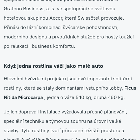
Grathon Business, a. s. ve spolupráci se světovou
hotelovou skupinou Accor, která Swissôtel provozuje.
Přináší do lázní kombinaci švýcarské pohostinnosti,
moderního designu a prvotřídních služeb pro hosty toužící
po relaxaci i business komfortu.
Když jedna rostlina váží jako malé auto
Hlavními hvězdami projektu jsou dvě impozantní solitérní
rostliny, které se staly dominantami vstupního lobby,
Ficus
Nitida Microcarpa
, jedna o váze 540 kg, druhá 460 kg.
Jejich doprava i instalace vyžadovala přesné plánování,
speciální techniku a týmovou souhru na úrovni velké
stavby. Tyto rostliny tvoří přirozené těžiště prostoru a
okamžitě návštěvníkům napoví, že vstupují do výjimečného