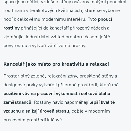
space jsou dělící, vzdušné stěny osázeny malými pnoucími
rostlinami v terakotových květináčích, které se výborně
hodí k celkovému modernímu interiéru. Tyto
pnoucí
rostliny
přinášející do kanceláří přirozený nádech a
zjemňující industriální vzhled prostoru časem ještě
povyrostou a vytvoří větší zelné hrozny.
Kancelář jako místo pro kreativitu a relaxaci
Prostor plný zeleně, relaxační zóny, prosklené stěny a
designové prvky vytvářejí příjemné prostředí, které má
pozitivní vliv na pracovní výkonnost i celkové blaho
zaměstnanců
. Rostliny navíc napomáhají
lepší kvalitě
vzduchu
a
snižují úroveň stresu
, což je v moderním
pracovním prostředí klíčové.