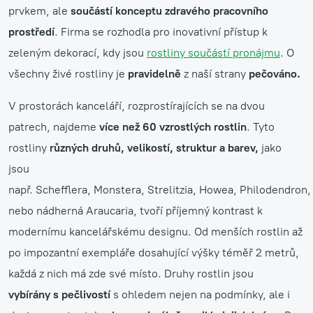
prvkem, ale
součástí konceptu zdravého pracovního
prostředí
. Firma se rozhodla pro inovativní přístup k
zeleným dekorací, kdy jsou
rostliny součástí pronájmu
. O
všechny živé rostliny je
pravidelně
z naší strany
pečováno.
V prostorách kanceláří, rozprostírajících se na dvou
patrech, najdeme
více než 60 vzrostlých rostlin
. Tyto
rostliny
různých druhů, velikostí, struktur a barev,
jako
jsou
např. Schefflera, Monstera, Strelitzia, Howea, Philodendron,
nebo nádherná Araucaria, tvoří příjemný kontrast k
modernímu kancelářskému designu. Od menších rostlin až
po impozantní exempláře dosahující výšky téměř 2 metrů,
každá z nich má zde své místo. Druhy rostlin jsou
vybírány s pečlivostí
s ohledem nejen na podmínky, ale i