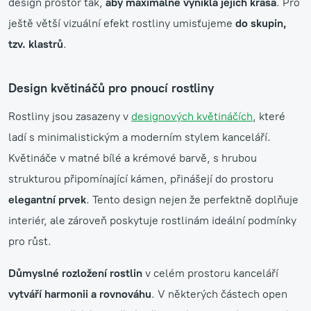
design prostor tak,
aby maximálně vynikla jejich krása
. Pro
ještě větší vizuální efekt rostliny umisťujeme
do skupin,
tzv. klastrů
.
Design květináčů pro pnoucí rostliny
Rostliny jsou zasazeny v
designových květináčích
, které
ladí s minimalistickým a moderním stylem kanceláří.
Květináče v matné bílé a krémové barvě, s hrubou
strukturou připomínající kámen, přinášejí do prostoru
elegantní prvek
. Tento design nejen že perfektně doplňuje
interiér, ale zároveň poskytuje rostlinám ideální podmínky
pro růst.
Důmyslné rozložení rostlin
v celém prostoru kanceláří
vytváří harmonii a rovnováhu
. V některých částech open