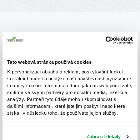
Kontaktní formulář
Máte zájem o konkrétní produkt nebo službu?
Tato webová stránka používá cookies
K personalizaci obsahu a reklam, poskytování funkcí
Máte zájem o konkrétní produkt nebo službu?
sociálních médií a analýze naší návštěvnosti využíváme
soubory cookie. Informace o tom, jak náš web používáte,
Jméno
sdílíme se svými partnery pro sociální média, inzerci a
analýzy. Partneři tyto údaje mohou zkombinovat s
dalšími informacemi, které jste jim poskytli nebo které
získali v důsledku toho, že používáte jejich služby.
Příjmení
Zobrazit detaily