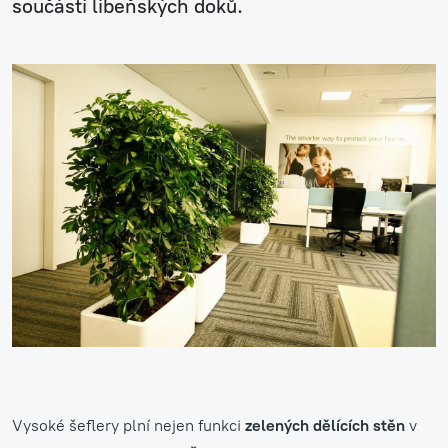
součástí libeňských doků.
Vysoké šeflery plní nejen funkci
zelených dělících stěn
v