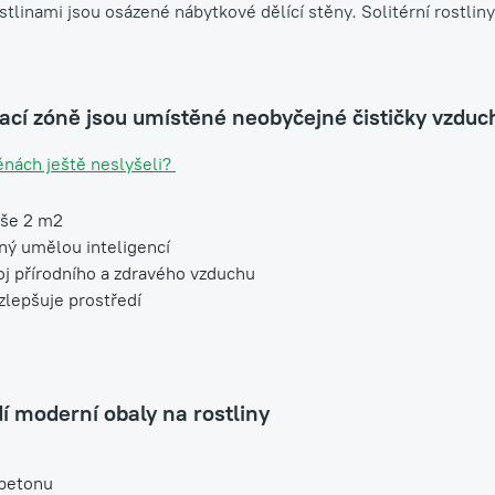
stlinami jsou osázené nábytkové dělící stěny. Solitérní rostli
nací zóně jsou umístěné neobyčejné čističky vzdu
ěnách ještě neslyšeli?
oše 2 m2
ný umělou inteligencí
j přírodního a zdravého vzduchu
 zlepšuje prostředí
í moderní obaly na rostliny
betonu