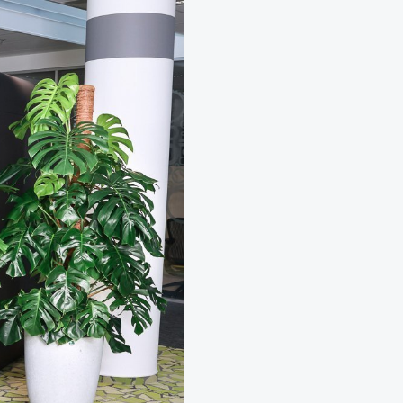
Neobyčejná čistička vzduchu NAAVA
Jednorázový pronájem na eventy
Návrhy, realizace a údržba teras