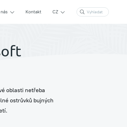
 nás
Kontakt
CZ
soft
Zelené stěny a sloupy
Prodej rostlin a květináčů
vé oblasti netřeba
plné ostrůvků bujných
tí.
Péče a údržba stávajících rostlin