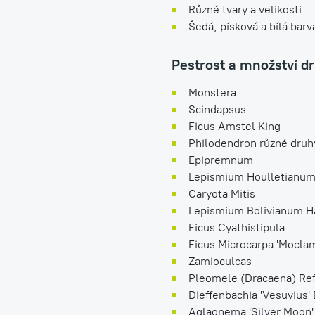
Různé tvary a velikosti
Šedá, písková a bílá barv
Pestrost a množství dr
Monstera
Scindapsus
Ficus Amstel King
Philodendron různé druh
Epipremnum
Lepismium Houlletianu
Caryota Mitis
Lepismium Bolivianum 
Ficus Cyathistipula
Ficus Microcarpa 'Mocla
Zamioculcas
Pleomele (Dracaena) Ref
Dieffenbachia 'Vesuvius'
Aglaonema 'Silver Moon'