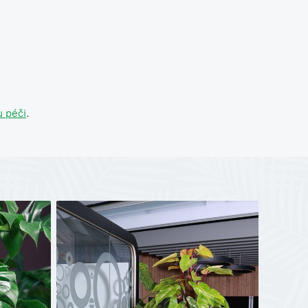
 péči
.