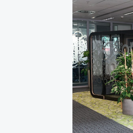
Zelené fasády
Mechové stěny a obra
Revitalizace stávajícíc