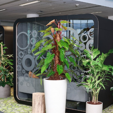
zy
h rostlin