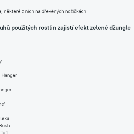
a, některé z nich na dřevěných nožičkách
uhů použitých rostlin zajistí efekt zelené džungle
y
m Hanger
Hanger
me'
lexa
 Bush
 Tuft