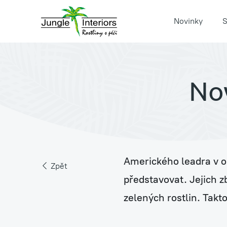
Novinky
S
Nov
Pronájem rostlin s péč
Jungle Raketa
Amerického leadra v ob
Zpět
představovat. Jejich 
zelených rostlin. Takt
Zelená atria Jungle H