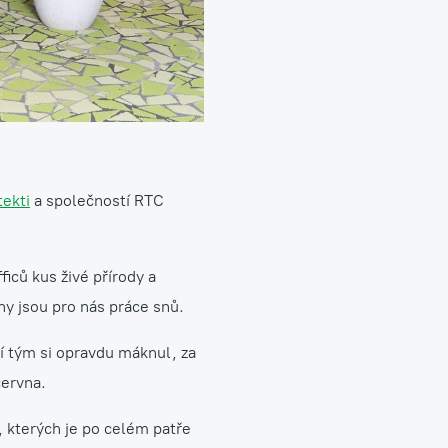
Aranžmá, floristika, dekorace
tekti
a společností RTC
iců kus živé přírody a
hy jsou pro nás práce snů.
í tým si opravdu máknul, za
června.
, kterých je po celém patře