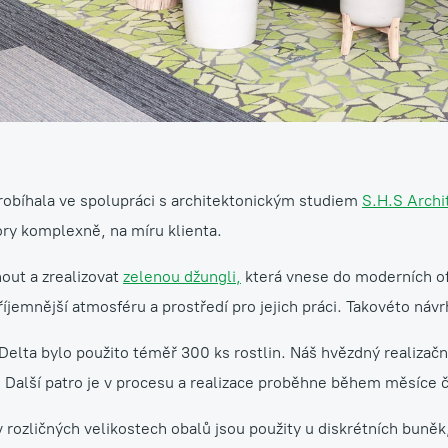
ržba exteriérů
probíhala ve spolupráci s architektonickým studiem
S.H.S Archi
ory komplexně, na míru klienta.
out a zrealizovat
zelenou džungli
,
která vnese do moderních off
jemnější atmosféru a prostředí pro jejich práci. Takovéto návr
Delta bylo použito téměř 300 ks rostlin. Náš hvězdný realizačn
. Další patro je v procesu a realizace proběhne během měsíce 
v rozličných velikostech obalů jsou použity u diskrétních buněk