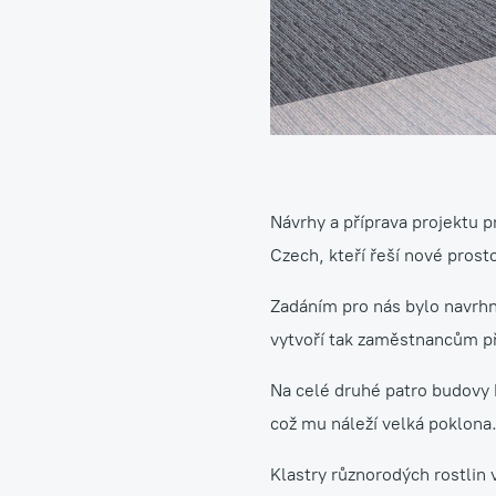
Návrhy, realizace a úd
Návrhy a příprava projektu 
Czech, kteří řeší nové prost
Zadáním pro nás bylo navrhn
vytvoří tak zaměstnancům pří
Na celé druhé patro budovy 
což mu náleží velká poklona
Klastry různorodých rostlin 