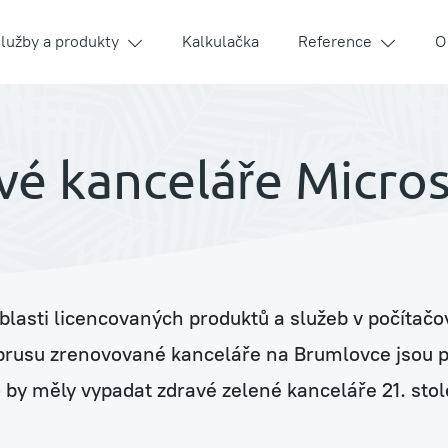
lužby a produkty
Kalkulačka
Reference
O
é kanceláře Micro
í
lasti licencovaných produktů a služeb v počítačo
zbrusu zrenovované kanceláře na Brumlovce jsou 
o by měly vypadat zdravé zelené kanceláře 21. stole
ouse