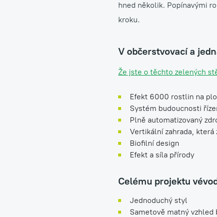
hned několik. Popínavými ro
kroku.
V občerstvovací a jed
Že jste o těchto zelených st
Efekt 6000 rostlin na pl
Systém budoucnosti říze
Plně automatizovaný zdro
Vertikální zahrada, která
Biofilní design
Efekt a síla přírody
Celému projektu vévod
Jednoduchý styl
Sametově matný vzhled 