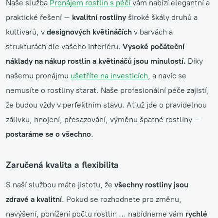
Naše služba
Pronájem rostlin s péčí
vám nabízí elegantní a
praktické řešení –
kvalitní rostliny
široké škály druhů a
kultivarů, v
designových květináčích
v barvách a
strukturách dle vašeho interiéru.
Vysoké počáteční
náklady na nákup rostlin a květináčů jsou minulostí.
Díky
našemu pronájmu
ušetříte na investicích
, a navíc se
nemusíte o rostliny starat. Naše profesionální péče zajistí,
že budou vždy v perfektním stavu. Ať už jde o pravidelnou
zálivku, hnojení, přesazování, výměnu špatné rostliny –
postaráme se o všechno
.
Zaručená kvalita a flexibilita
S naší službou máte jistotu, že
všechny rostliny jsou
zdravé a kvalitní
. Pokud se rozhodnete pro změnu,
navýšení, ponížení počtu rostlin ... nabídneme vám
rychlé