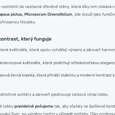
e rozmístili do vestavné dřevěné stěny, která díky nim získává
apsus pictus, Microsorum Diversifolium
, zde slouží jako funkčn
 přirozenou hloubku.
ontrast, který funguje
olené květináče, které spolu vytvářejí výrazný a zároveň harmon
atobronzové květináče, které podtrhují středomořskou eleganci 
ová černá klasika, která přináší stabilitu a moderní kontrast k
dnotlivé solitéry a zároveň sjednocuje celkový výraz lobby.
rk lobby
pravidelně pečujeme
tak, aby zůstaly ve špičkové kond
ování živin, po výměny rostlin v případě potřeby. Díky profesio