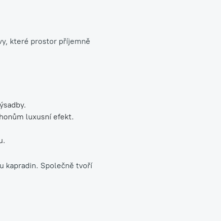
vy, které prostor příjemně
výsadby.
áhonům luxusní efekt.
u.
u kapradin. Společně tvoří