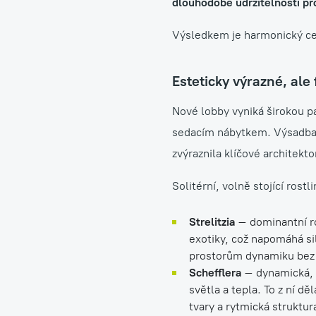
dlouhodobé udržitelnosti p
Výsledkem je harmonický cel
Esteticky výrazné, ale
Nové lobby vyniká širokou p
sedacím nábytkem. Výsadba 
zvýraznila klíčové architekto
Solitérní, volně stojící rostli
Strelitzia
– dominantní ros
exotiky, což napomáhá si
prostorům dynamiku bez to
Schefflera
– dynamická, b
světla a tepla. To z ní d
tvary a rytmická struktur