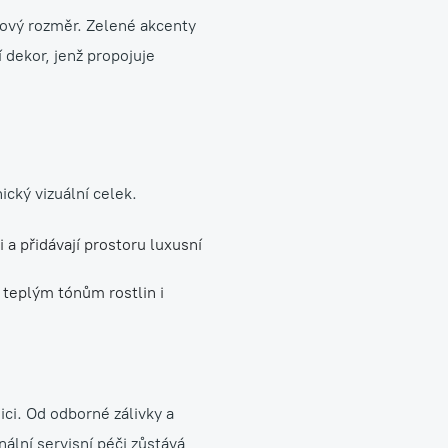
 nový rozměr. Zelené akcenty
í dekor, jenž propojuje
ický vizuální celek.
a přidávají prostoru luxusní
 teplým tónům rostlin i
ici. Od odborné zálivky a
nální servisní péči zůstává