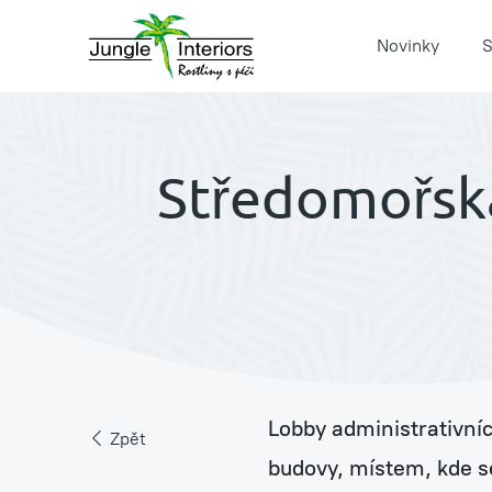
Novinky
S
Středomořská
Pronájem rostlin s péč
Jungle Raketa
Lobby administrativní
Zpět
Zelená atria Jungle H
budovy, místem, kde s