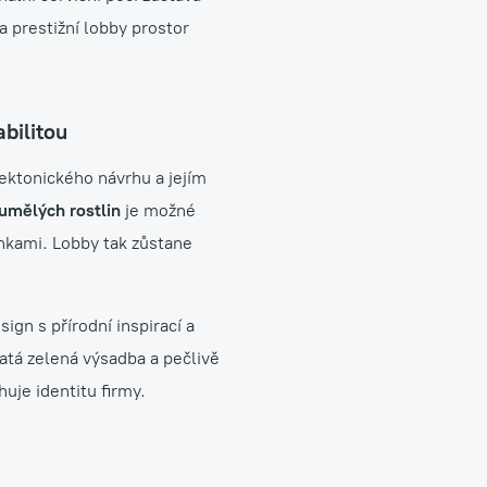
a prestižní lobby prostor
bilitou
tektonického návrhu a jejím
 umělých rostlin
je možné
ínkami. Lobby tak zůstane
ign s přírodní inspirací a
atá zelená výsadba a pečlivě
uje identitu firmy.