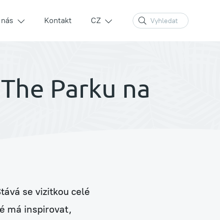
 nás
Kontakt
CZ
 The Parku na
Zelené stěny a sloupy
Prodej rostlin a květináčů
ává se vizitkou celé
Péče a údržba stávajících rostlin
é má inspirovat,