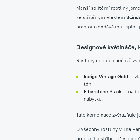
Menší solitérní rostliny jsm
se stříbřitým efektem
Scind
prostor a dodává mu teplo i
Designové květináče, k
Rostliny doplňují pečlivě zv
Indigo Vintage Gold
– zl
tón.
Fiberstone Black
– nadčas
nábytku.
Tato kombinace zvýrazňuje je
O všechny rostliny v The Pa
precizního střihu, přes doplň