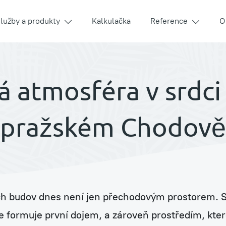
lužby a produkty
Kalkulačka
Reference
O
 atmosféra v srdci
í
pražském Chodově
ch budov dnes není jen přechodovým prostorem. St
ouse
e formuje první dojem, a zároveň prostředím, kter