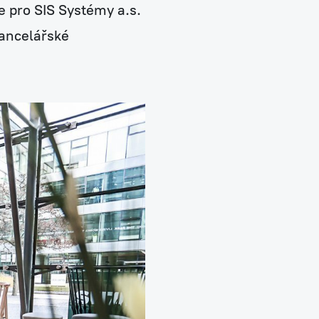
e pro SIS Systémy a.s.
kancelářské
Neobyčejná čistička vzduchu NAAVA
Jednorázový pronájem na eventy
Návrhy, realizace a údržba teras