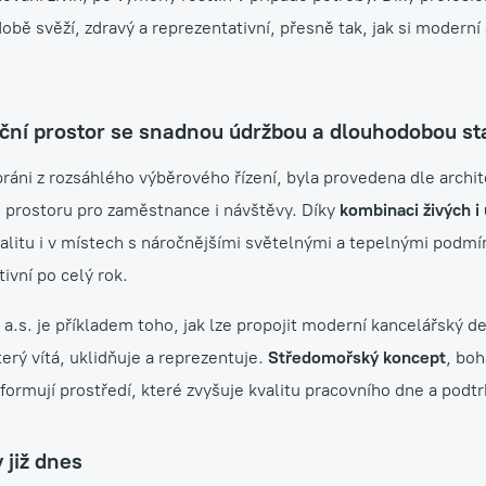
bě svěží, zdravý a reprezentativní, přesně tak, jak si moderní 
ční prostor se snadnou údržbou a dlouhodobou sta
ybráni z rozsáhlého výběrového řízení, byla provedena dle archi
u prostoru pro zaměstnance i návštěvy. Díky
kombinaci živých i
valitu i v místech s náročnějšími světelnými a tepelnými podm
ivní po celý rok.
.s. je příkladem toho, jak lze propojit moderní kancelářský des
terý vítá, uklidňuje a reprezentuje.
Středomořský koncept
, boh
ormují prostředí, které zvyšuje kvalitu pracovního dne a podtrh
 již dnes