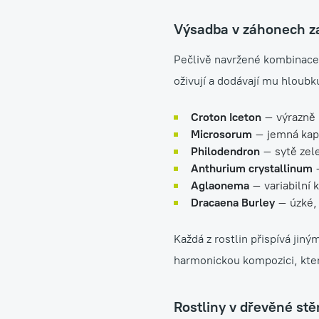
Výsadba v záhonech za
Pečlivě navržené kombinace r
oživují a dodávají mu hloub
Croton Iceton
– výrazně p
Microsorum
– jemná kap
Philodendron
– sytě zele
Anthurium crystallinum
–
Aglaonema
– variabilní 
Dracaena Burley
– úzké, 
Každá z rostlin přispívá jin
harmonickou kompozici, kter
Rostliny v dřevěné st