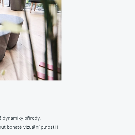
Aranžmá, floristika, dekorace
é dynamiky přírody.
ut bohaté vizuální plnosti i