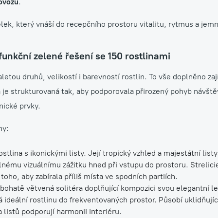
rovozu
.
ek, který vnáší do recepčního prostoru vitalitu, rytmus a jem
 funkční zelené řešení se 150 rostlinami
aletou druhů, velikostí i barevností rostlin. To vše doplněno 
je strukturovaná tak, aby podporovala přirozený pohyb návště
nické prvky.
ny:
tlina s ikonickými listy. Její tropický vzhled a majestátní list
lnému vizuálnímu zážitku hned při vstupu do prostoru. Strelici
ho, aby zabírala příliš místa ve spodních partiích.
ohatě větvená solitéra doplňující kompozici svou elegantní le
ělá ideální rostlinu do frekventovaných prostor. Působí uklidňuj
a listů podporují harmonii interiéru.