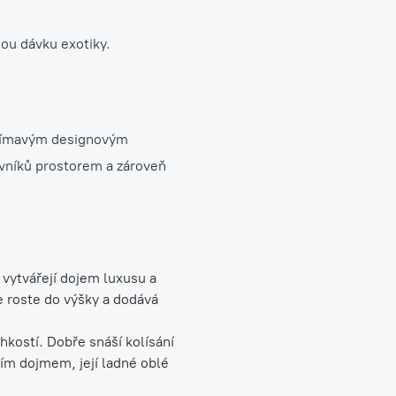
nou dávku exotiky.
zajímavým designovým
vníků prostorem a zároveň
y vytvářejí dojem luxusu a
e roste do výšky a dodává
hkostí. Dobře snáší kolísání
ícím dojmem, její ladné oblé