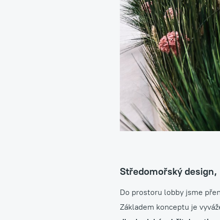
Návrhy, realizace a úd
Středomořský design, 
Do prostoru lobby jsme přen
Základem konceptu je vyvá