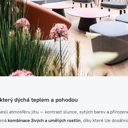
ržba exteriérů
který dýchá teplem a pohodou
esli atmosféru jihu – kontrast slunce, sytých barev a přirozen
žená
kombinace živých a umělých rostlin
, díky které lze dosáhno