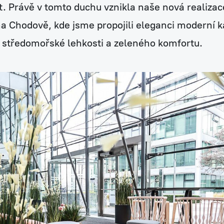
at. Právě v tomto duchu vznikla naše nová realizac
a Chodově, kde jsme propojili eleganci moderní 
m středomořské lehkosti a zeleného komfortu.
zy
h rostlin