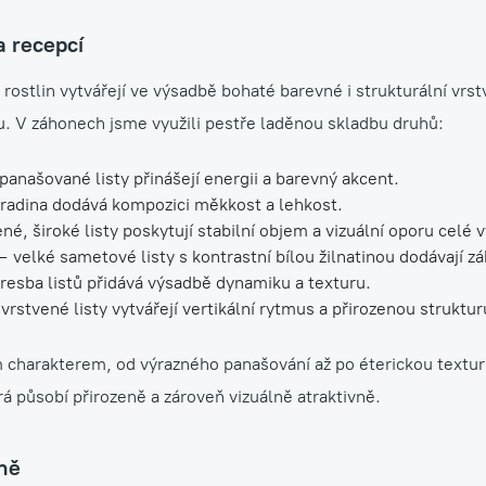
 recepcí
ostlin vytvářejí ve výsadbě bohaté barevné i strukturální vrst
ku. V záhonech jsme využili pestře laděnou skladbu druhů:
anašované listy přinášejí energii a barevný akcent.
radina dodává kompozici měkkost a lehkost.
né, široké listy poskytují stabilní objem a vizuální oporu celé 
 velké sametové listy s kontrastní bílou žilnatinou dodávají z
kresba listů přidává výsadbě dynamiku a texturu.
vrstvené listy vytvářejí vertikální rytmus a přirozenou struktur
ým charakterem, od výrazného panašování až po éterickou textur
á působí přirozeně a zároveň vizuálně atraktivně.
ěně