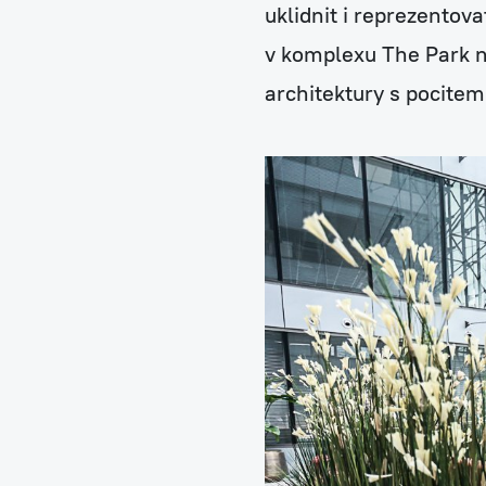
uklidnit i reprezentov
v komplexu The Park n
architektury s pocite
Zelené fasády
Mechové stěny a obra
Revitalizace stávajícíc