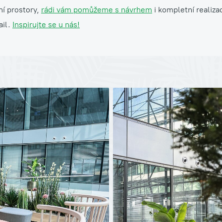
ní prostory,
rádi vám pomůžeme s návrhem
i kompletní realiza
ail.
Inspirujte se u nás!