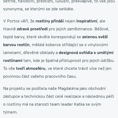
šetrné, flexibilní, prestižní, luxusní, překvapivé, to vše jsou
synonyma, se kterými se zde setkáte.
V Portos věří, že
rostliny přináší
nejen
inspirativní
, ale
hlavně
zdravé prostředí
pro jejich zaměstnance. Béžové,
teplé barvy, které skvěle korespondují se
zelenou svěží
barvou rostlin
, měkké koberce střídající se s vinylovými
lamelami, dřevěné obklady a
designová svítidla s umělými
rostlinami
tam, kde je špatná přístupnost pro jejich údržbu.
To vše
tvoří atmosféru
, ve které chcete trávit více než jen
povinnou část vašeho pracovního času.
Na projektu se podílela naše Magdaléna jako obchodní
zástupce a technickou část celé realizace a následnou péči
o rostliny má na starosti team leader Katka se svým
týmem.