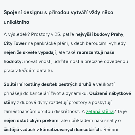
Spojení designu s přírodou vytváří vždy něco
unikátního
A výsledek? Prostory v 25. patře
nejvyšší budovy Prahy
,
City Tower
na pankrácké pláni, s dech beroucími výhledy,
nejen že skvěle vypadají
, ale také
reprezentují naše
hodnoty:
inovativnost, udržitelnost a precizně odvedenou
práci v každém detailu.
Solitérní rostliny desítek pestrých druhů
a velikostí
přinášejí do kanceláří život a dynamiku.
Osázené nábytkové
stěny
z dubové dýhy rozdělují prostory a poskytují
zaměstnancům určitou diskrétnost. A
zelená stěna
? Ta je
nejen estetickým prvkem
, ale i příkladem naší snahy o
čistější vzduch v klimatizovaných kancelářích
. Řešení