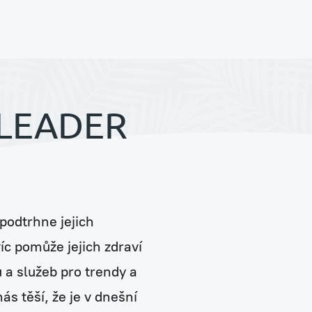
Zelené stěny a sloupy
 LEADER
Prodej rostlin a květináčů
podtrhne jejich
Péče a údržba stávajících rostlin
c pomůže jejich zdraví
 a služeb pro trendy a
ás těší, že je v dnešní