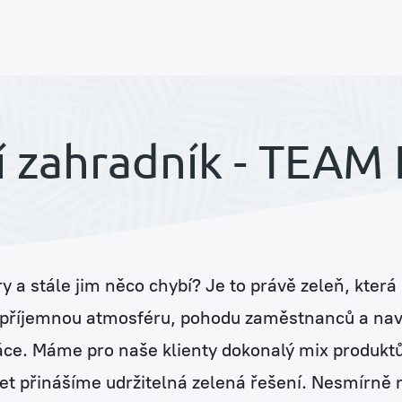
í
í zahradník - TEAM
 a stále jim něco chybí? Je to právě zeleň, která 
ouse
příjemnou atmosféru, pohodu zaměstnanců a naví
ráce. Máme pro naše klienty dokonalý mix produktů
 let přinášíme udržitelná zelená řešení. Nesmírně n