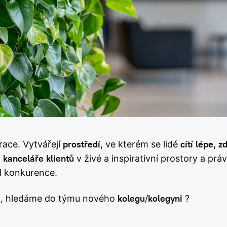
race. Vytvářejí
prostředí
, ve kterém se lidé
cítí lépe, z
t
kanceláře klientů
v živé a inspirativní prostory a prá
od konkurence.
vá, hledáme do týmu nového
kolegu
/
kolegyni
?