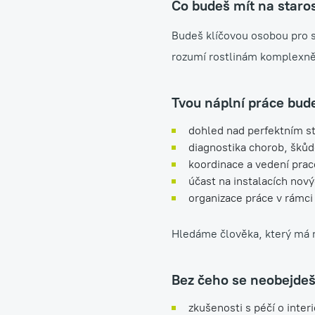
Co budeš mít na staros
Budeš klíčovou osobou pro sv
rozumí rostlinám komplexně 
Tvou náplní práce bud
dohled nad perfektním st
diagnostika chorob, škůd
koordinace a vedení prac
účast na instalacích nov
organizace práce v rámc
Hledáme člověka, který má ro
Bez čeho se neobejdeš
zkušenosti s péčí o inter