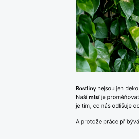
Rostliny
nejsou jen deko
Naší
misí
je proměňova
je tím, co nás odlišuje 
A protože práce přibý