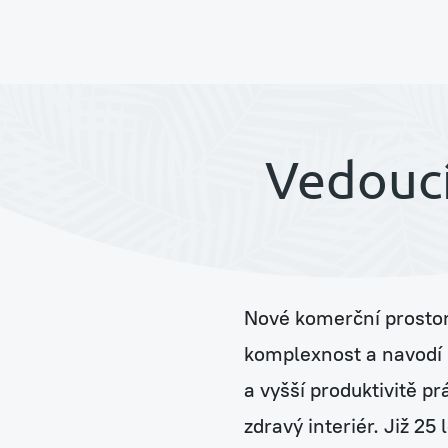
Pronájem rostlin s péč
Vedouc
Jungle Raketa
Nové komerční prostory
Zelená atria Jungle H
komplexnost a navodí 
a vyšší produktivitě p
zdravý interiér. Již 25