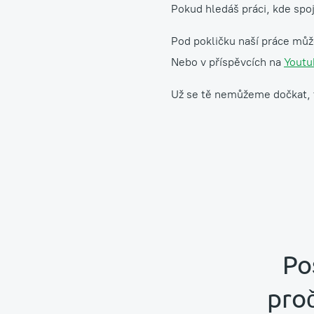
Pokud hledáš práci, kde spojí
Pod pokličku naší práce mů
Nebo v příspěvcích na
Youtu
Už se tě nemůžeme dočkat, ta
Po
proč