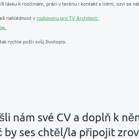
š lásku k rostlinám, práci v terénu i kontakt s lidmi, ozvi se n
žeš nahlédnout v
rozhovoru pro TV Architect.
be.
k rychle pošli svůj životopis.
šli nám své CV a doplň k ně
 by ses chtěl/la připojit zro