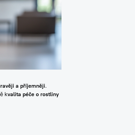
dravěji a příjemněji
.
vě k
valita péče o rostliny