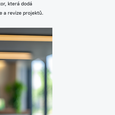
Neobyčejná čistička vzduchu NAAVA
or, která dodá
 a revize projektů.
Jednorázový pronájem na eventy
Návrhy, realizace a údržba teras
Aranžmá, floristika, dekorace