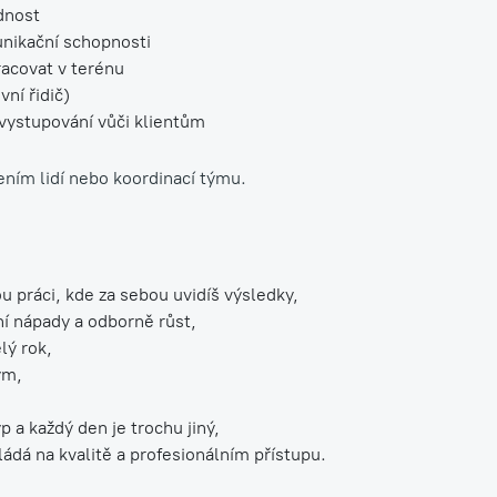
dnost
unikační schopnosti
racovat v terénu
vní řidič)
 vystupování vůči klientům
ním lidí nebo koordinací týmu.
 práci, kde za sebou uvidíš výsledky,
ní nápady a odborně růst,
lý rok,
ým,
p a každý den je trochu jiný,
kládá na kvalitě a profesionálním přístupu.