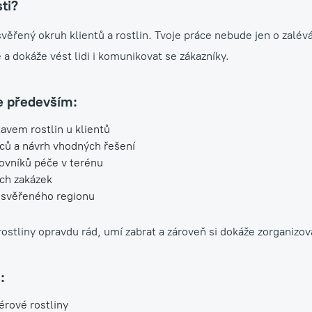
ti?
ěřený okruh klientů a rostlin. Tvoje práce nebude jen o zalév
a dokáže vést lidi i komunikovat se zákazníky.
e především:
avem rostlin u klientů
ců a návrh vhodných řešení
ovníků péče v terénu
ých zakázek
i svěřeného regionu
stliny opravdu rád, umí zabrat a zároveň si dokáže zorganizova
:
iérové rostliny