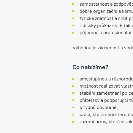
samostatnost a zodpově
dobré organizační a kom
fyzická zdatnost a chuť p
řidičský průkaz sk. B (akti
příjemné a profesionální
Výhodou je zkušenost s vede
Co nabízíme?
smysluplnou a různorodou
možnost realizovat vlast
stabilní zaměstnání po ce
přátelský a podporující t
5 týdnů dovolené,
práci, která není stereoty
zázemí firmy, která si za