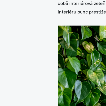
Zelené fasády
době interiérová zeleň
interiéru punc prestiž
Mechové stěny a obra
Revitalizace stávajícíc
Návrhy, realizace a úd