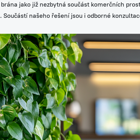
 brána jako již nezbytná součást komerčních prost
e. Součástí našeho řešení jsou i odborné konzultace
zy
h rostlin
ržba exteriérů