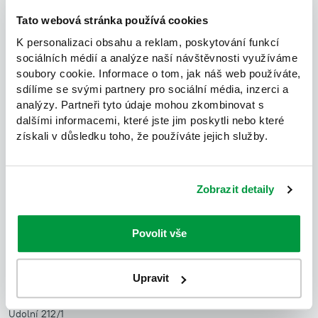
hlavně toho, že jakýkoliv požadavek není pro JI žádný
Tato webová stránka používá cookies
problém. Komunikace je vždy příjemná a vstřícná.
K personalizaci obsahu a reklam, poskytování funkcí
Doporučujeme ke spolupráci."
sociálních médií a analýze naší návštěvnosti využíváme
soubory cookie. Informace o tom, jak náš web používáte,
Tereza Dvořáčková - asistentka manažera síťových zakázek
sdílíme se svými partnery pro sociální média, inzerci a
analýzy. Partneři tyto údaje mohou zkombinovat s
dalšími informacemi, které jste jim poskytli nebo které
získali v důsledku toho, že používáte jejich služby.
Zobrazit detaily
Povolit vše
JUNGLE INTERIORS, s.r.o.
Upravit
Showroom a zasílací adresa:
Údolní 212/1