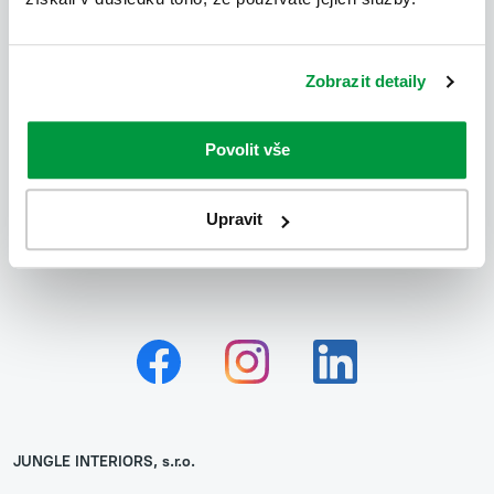
přizpůsobit se přání klienta, řadí tuto společnost k těm, na
které se rádi opakovaně obrátíme a s jistotou je dále
doporučíme."
Zobrazit detaily
Za Boutiq Development s.r.o.
Kristina Hrabyková
Povolit vše
Upravit
JUNGLE INTERIORS, s.r.o.