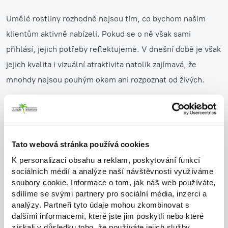
Umělé rostliny rozhodně nejsou tím, co bychom našim
klientům aktivně nabízeli. Pokud se o ně však sami
přihlásí, jejich potřeby reflektujeme. V dnešní době je však
jejich kvalita i vizuální atraktivita natolik zajímavá, že
mnohdy nejsou pouhým okem ani rozpoznat od živých.
"Na společnost Jungle Interiors jsme se obrátili s prosbou
o pomoc se zelení v našich (pro květiny klimaticky
nepřívětivých) kancelářích. Velké změny teplot
způsobeném střešními okny a klimatizací měly za následek
Tato webová stránka používá cookies
opakovaný úhyn rostlin. V Jungle Interiors nám zvolili
K personalizaci obsahu a reklam, poskytování funkcí
ideální kombinaci živých a umělých květin. Živé nenáročné
sociálních médií a analýze naší návštěvnosti využíváme
květiny na vhodně zvoleném místě skvěle prozpívají a
soubory cookie. Informace o tom, jak náš web používáte,
umělé jsou natolik věrné svým ztvárněním, že je jen velmi
sdílíme se svými partnery pro sociální média, inzerci a
těžko rozeznáte.
analýzy. Partneři tyto údaje mohou zkombinovat s
dalšími informacemi, které jste jim poskytli nebo které
Profesionální přístup, rychlá komunikace a ochota
získali v důsledku toho, že používáte jejich služby.