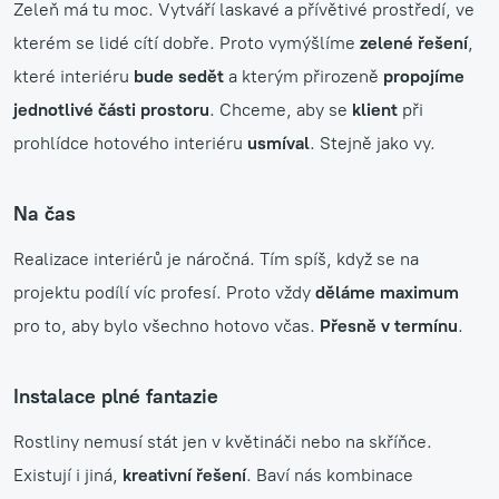
Zeleň má tu moc. Vytváří laskavé a přívětivé prostředí, ve
kterém se lidé cítí dobře. Proto vymýšlíme
zelené řešení
,
které interiéru
bude sedět
a kterým přirozeně
propojíme
jednotlivé části prostoru
. Chceme, aby se
klient
při
prohlídce hotového interiéru
usmíval
. Stejně jako vy.
Na čas
Realizace interiérů je náročná. Tím spíš, když se na
projektu podílí víc profesí. Proto vždy
děláme maximum
pro to, aby bylo všechno hotovo včas.
Přesně v termínu
.
Instalace plné fantazie
Rostliny nemusí stát jen v květináči nebo na skříňce.
Existují i jiná,
kreativní řešení
. Baví nás kombinace