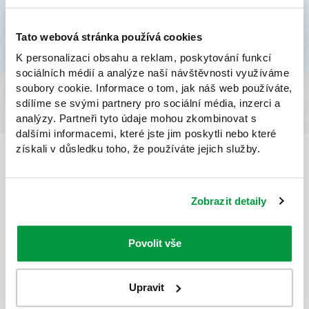
Doplnit je rostlinami je někdy zábava, někdy výzva,
ale nikdy nuda.
Tato webová stránka používá cookies
K personalizaci obsahu a reklam, poskytování funkcí
sociálních médií a analýze naší návštěvnosti využíváme
soubory cookie. Informace o tom, jak náš web používáte,
sdílíme se svými partnery pro sociální média, inzerci a
analýzy. Partneři tyto údaje mohou zkombinovat s
dalšími informacemi, které jste jim poskytli nebo které
získali v důsledku toho, že používáte jejich služby.
Kontaktujte nás
Zobrazit detaily
Máte zájem o konkrétní produkt nebo službu?
Povolit vše
Máte zájem o konkrétní produkt nebo službu?
Upravit