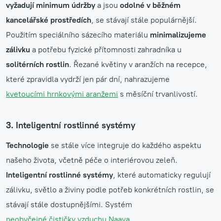
vyžadují minimum údržby
a jsou
odolné v běžném
kancelářské prostředích
, se stávají stále populárnější.
Použitím speciálního sázecího materiálu
minimalizujeme
zálivku
a potřebu fyzické přítomnosti zahradníka u
solitérních rostlin
. Řezané květiny v aranžích na recepce,
které zpravidla vydrží jen pár dní, nahrazujeme
kvetoucími hrnkovými aranžemi
s měsíční trvanlivostí.
3. Inteligentní rostlinné systémy
Technologie
se stále více integruje do každého aspektu
našeho života, včetně péče o interiérovou zeleň.
Inteligentní rostlinné systémy
, které automaticky regulují
zálivku, světlo a živiny podle potřeb konkrétních rostlin, se
stávají stále dostupnějšími. Systém
neobyčejné čističky vzduchu Naava