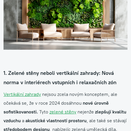
1. Zelené stěny neboli vertikální zahrady: Nová
norma v interiérech vstupních i relaxačních zón
Vertikální zahrady
nejsou zcela novým konceptem, ale
očekává se, že v roce 2024 dosáhnou
nové úrovně
sofistikovanosti.
Tyto
zelené stěny
nejenže
zlepšují kvalitu
vzduchu
a
akustické vlastnosti prostoru
, ale také se stávají
středobodem designu
, nabízejíc zelená umělecká díla.