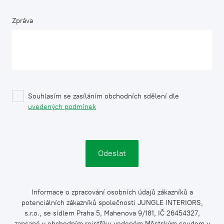
Zpráva
Souhlasím se zasíláním obchodních sdělení dle
uvedených podmínek
Informace o zpracování osobních údajů zákazníků a
potenciálních zákazníků společnosti JUNGLE INTERIORS,
s.r.o., se sídlem Praha 5, Mahenova 9/181, IČ 26454327,
zapsané v obchodním rejstříku vedeném Městským soudem v