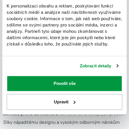
K personalizaci obsahu a reklam, poskytování funkcí
sociálních médií a analýze naší návštěvnosti využíváme
soubory cookie. Informace o tom, jak náš web používáte,
sdílíme se svými partnery pro sociální média, inzerci a
analýzy. Partneři tyto údaje mohou zkombinovat s
dalšími informacemi, které jste jim poskytli nebo které
získali v důsledku toho, že používáte jejich služby.
Zobrazit detaily
Takovéto projekty
transformují vnitřní prostory na
Povolit vše
opravdové zelené oázy
. V čele tohoto trendu stojí
náš
revoluční produkt
-
Zelené atrium "Jungle House"
.
Upravit
Inovativní koncept, který přenáší
komplexní botanickou
zahradu přímo do interiéru
komerčních a veřejných prostor.
Díky nápaditému designu a vysokým odborným nárokům