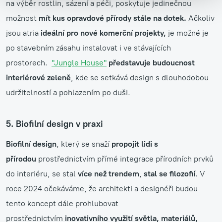
na výběr rostlin, sázení a péči, poskytuje jedinečnou
možnost
mít kus opravdové přírody stále na dotek.
Ačkoliv
jsou atria
ideální pro nové komerční projekty,
je možné je
po stavebním zásahu instalovat i ve stávajících
prostorech.
"Jungle House"
představuje budoucnost
interiérové zeleně
, kde se setkává design s dlouhodobou
udržitelností a pohlazením po duši.
5. Biofilní design v praxi
Biofilní design
, který se snaží
propojit lidi s
přírodou
prostřednictvím přímé integrace přírodních prvků
do interiéru, se stal
více než trendem
,
stal se filozofií
. V
roce 2024 očekáváme, že architekti a designéři budou
tento koncept dále prohlubovat
prostřednictvím
inovativního využití světla, materiálů,