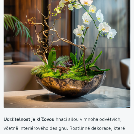
Udržitelnost je klíčovou
hnací silou v mnoha odvětvích,
včetně interiérového designu. Rostlinné dekorace, které