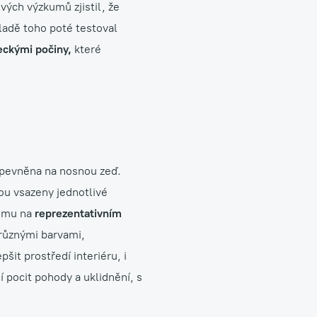
svých výzkumů zjistil, že
kladě toho poté testoval
ckými počiny,
které
řipevněna na nosnou zeď.
sou vsazeny jednotlivé
á mu na
reprezentativním
různými barvami,
šit prostředí interiéru, i
í pocit pohody a uklidnění, s