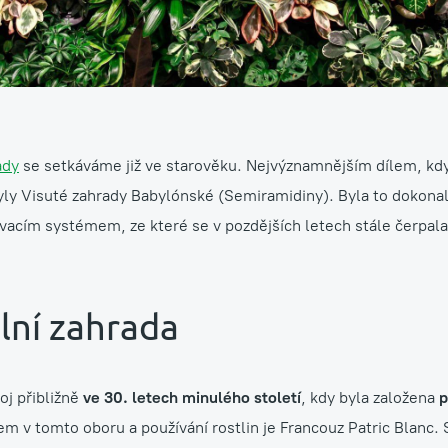
ady
se setkáváme již ve starověku. Nejvýznamnějším dílem, kdy 
yly Visuté zahrady Babylónské (Semiramidiny). Byla to dokona
acím systémem, ze které se v pozdějších letech stále čerpala 
ální zahrada
oj přibližně
ve 30. letech minulého století
, kdy byla založena
p
 v tomto oboru a používání rostlin je Francouz Patric Blanc. S