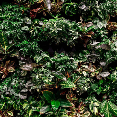
zy
h rostlin
ržba exteriérů