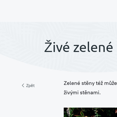
Pronájem rostlin s péč
Živé zelené 
Jungle Raketa
Zelené stěny též může
Zelená atria Jungle H
Zpět
živými stěnami.