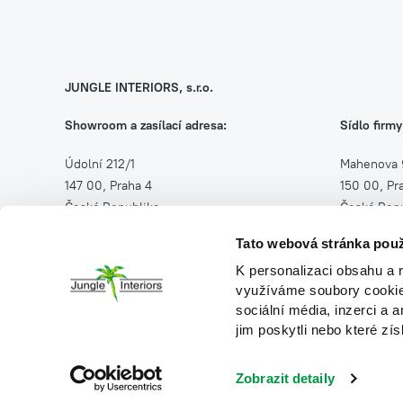
JUNGLE INTERIORS, s.r.o.
Showroom a zasílací adresa:
Sídlo firmy
Údolní 212/1
Mahenova 
147 00, Praha 4
150 00, Pr
Česká Republika
Česká Repu
Tato webová stránka použ
Po–Pá: 8–16 h
IČ: 264543
K personalizaci obsahu a 
DIČ: CZ26
(+420) 257 314 500
využíváme soubory cookie.
(+420) 608 200 336
sociální média, inzerci a 
jim poskytli nebo které zís
info@jungleinteriors.cz
Zobrazit detaily
© 2026 Jungle Interiors, s.r.o. JUNGLE INTERIORS, s.r.o.