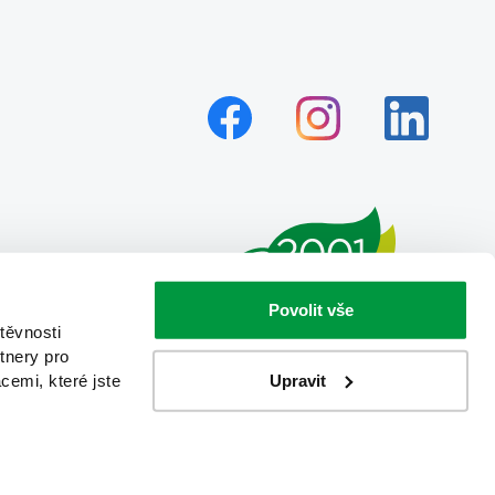
Povolit vše
těvnosti
tnery pro
Upravit
cemi, které jste
Created by