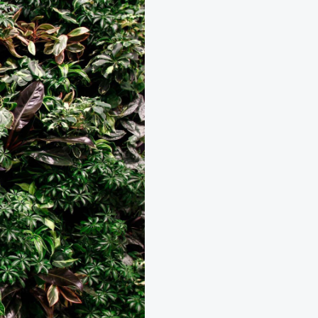
Neobyčejná čistička vzduchu NAAVA
Jednorázový pronájem na eventy
Návrhy, realizace a údržba teras
Aranžmá, floristika, dekorace