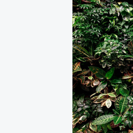
Zelené fasády
Mechové stěny a obra
Revitalizace stávajícíc
Návrhy, realizace a úd