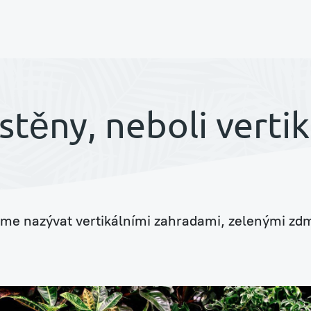
í
stěny, neboli verti
me nazývat vertikálními zahradami, zelenými zdm
ouse