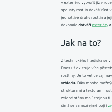
v exteriéru vytvořil již v ro
spousty rostlin dokáží růst 
jednotlivé druhy rostlin a j
dokonale
dotváří
exteriéry
Jak na to?
Z technického hlediska se v 
Dnes už existuje více pěsteb
rostliny. Je to velice zajímav
vzhledu.
Díky mnoho možným 
strukturami a texturami rostl
zelené stěny mají stejnou f
čímž se samozřejmě pojí i
zv