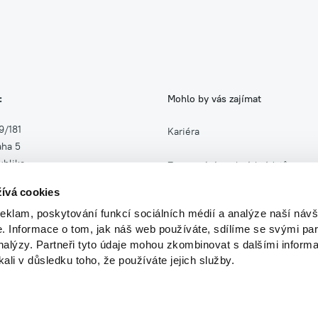
:
Mohlo by vás zajímat
9/181
Kariéra
aha 5
blika
Zpracování osobních údajů
ívá cookies
27
Zasílání obchodních sdělení
reklam, poskytování funkcí sociálních médií a analýze naší návš
454327
 Informace o tom, jak náš web používáte, sdílíme se svými par
analýzy. Partneři tyto údaje mohou zkombinovat s dalšími informa
kali v důsledku toho, že používáte jejich služby.