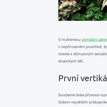
S myšlenkou
vertikální zahr
v nepřirozeném prostředí, b
stavba s důmyslným zavlažov
atypických děl.
První vertik
Současná doba přinesla rozv
Ovšem největším průkopníkem