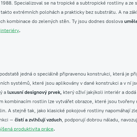
ce 1988. Specializoval se na tropické a subtropické rostliny a ze 
v takto extrémních polohách a prakticky bez substrátu. A na zá
ejich kombinace do zelených stěn. Ty jsou dodnes doslova
uměle
a
interiéry
.
podstatě jedná o speciálně připravenou konstrukci, která je p
ních systémů, které jsou aplikovány v dané konstrukci a v ní j
ý a
luxusní designový prvek,
který oživí jakýkoli interiér a dod
kombinacím rostlin lze vytvářet obrazce, které jsou tvořeny 
in. A stejně tak, jako klasické pokojové rostliny napomáhají zlep
unkci –
čistí a zvlhčují vzduch
, podporují dobrou náladu, navozuj
ýšená produktivita práce
.