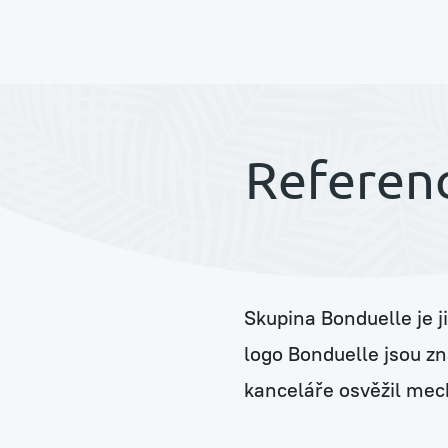
Pronájem rostlin s péč
Referenc
Jungle Raketa
Skupina Bonduelle je j
Zelená atria Jungle H
logo Bonduelle jsou zn
kanceláře osvěžil me