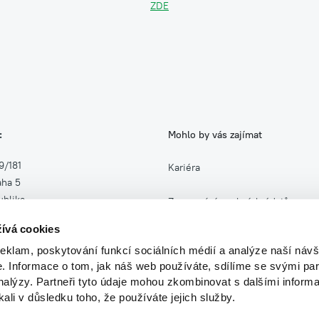
ZDE
:
Mohlo by vás zajímat
9/181
Kariéra
aha 5
blika
Zpracování osobních údajů
ívá cookies
27
Zasílání obchodních sdělení
reklam, poskytování funkcí sociálních médií a analýze naší návš
454327
 Informace o tom, jak náš web používáte, sdílíme se svými par
analýzy. Partneři tyto údaje mohou zkombinovat s dalšími informa
kali v důsledku toho, že používáte jejich služby.