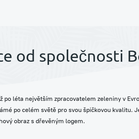
í
e od společnosti 
iž po léta největším zpracovatelem zeleniny v Evr
ouse
ámé po celém světě pro svou špičkovou kvalitu. J
chový obraz s dřevěným logem.