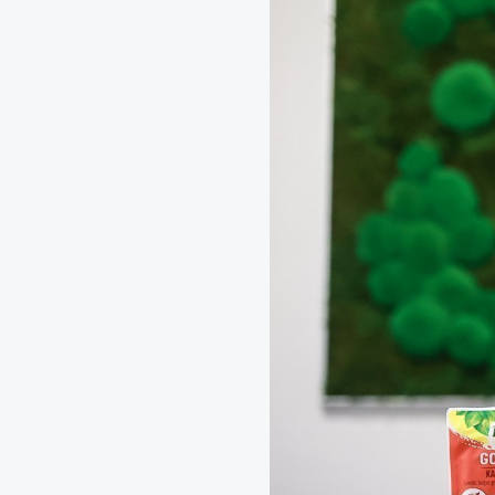
Zelené fasády
Mechové stěny a obra
Revitalizace stávajícíc
Návrhy, realizace a úd