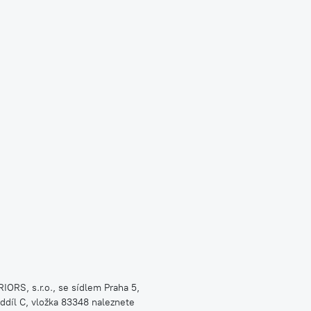
ORS, s.r.o., se sídlem Praha 5,
díl C, vložka 83348 naleznete