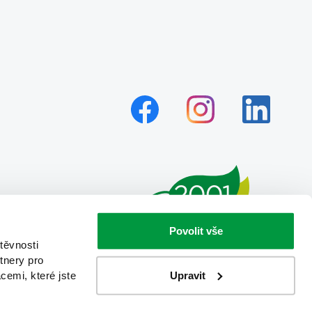
Povolit vše
těvnosti
tnery pro
Upravit
cemi, které jste