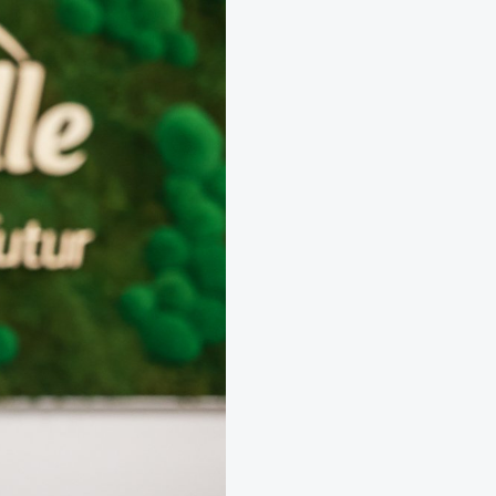
Neobyčejná čistička vzduchu NAAVA
Jednorázový pronájem na eventy
Návrhy, realizace a údržba teras
Aranžmá, floristika, dekorace