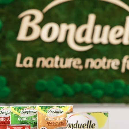
zy
h rostlin
ržba exteriérů