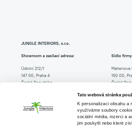
JUNGLE INTERIORS, s.r.o.
Showroom a zasílací adresa:
Sídlo firmy
Údolní 212/1
Mahenova 
147 00, Praha 4
150 00, Pr
Česká Republika
Česká Repu
Tato webová stránka použ
Po–Pá: 8–16 h
IČ: 264543
K personalizaci obsahu a 
DIČ: CZ26
(+420) 257 314 500
využíváme soubory cookie.
(+420) 608 200 336
sociální média, inzerci a 
jim poskytli nebo které zís
info@jungleinteriors.cz