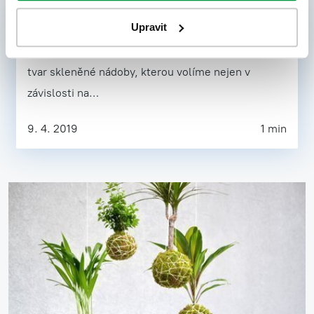
Terária - malá zahrada na váš stůl
Upravit
Zásadní prvek, který udává styl celé dekorace, je
tvar skleněné nádoby, kterou volíme nejen v
závislosti na…
9. 4. 2019
1 min