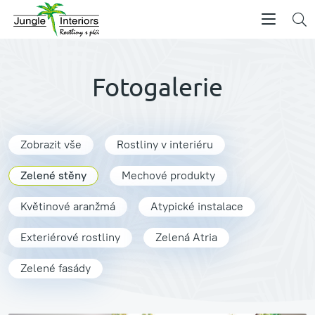
Fotogalerie
Zobrazit vše
Rostliny v interiéru
Zelené stěny
Mechové produkty
Květinové aranžmá
Atypické instalace
Exteriérové rostliny
Zelená Atria
Zelené fasády